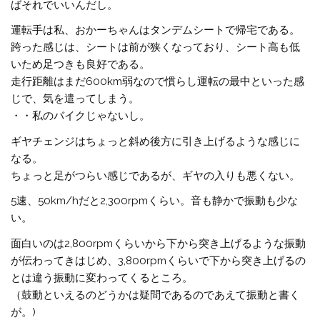
ばそれでいいんだし。
運転手は私、おかーちゃんはタンデムシートで帰宅である。
跨った感じは、シートは前が狭くなっており、シート高も低
いため足つきも良好である。
走行距離はまだ600km弱なので慣らし運転の最中といった感
じで、気を遣ってしまう。
・・私のバイクじゃないし。
ギヤチェンジはちょっと斜め後方に引き上げるような感じに
なる。
ちょっと足がつらい感じであるが、ギヤの入りも悪くない。
5速、50km/hだと2,300rpmくらい。音も静かで振動も少な
い。
面白いのは2,800rpmくらいから下から突き上げるような振動
が伝わってきはじめ、3,800rpmくらいで下から突き上げるの
とは違う振動に変わってくるところ。
（鼓動といえるのどうかは疑問であるのであえて振動と書く
が。)