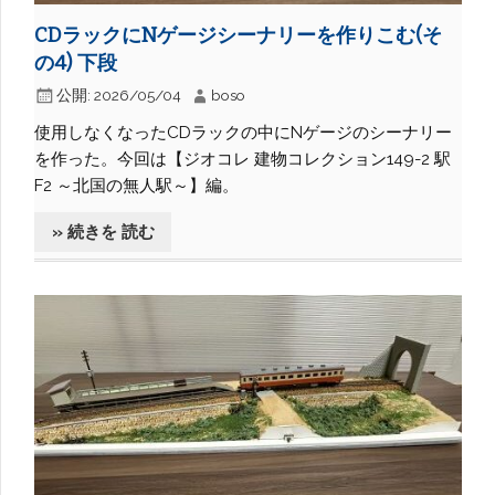
CDラックにNゲージシーナリーを作りこむ(そ
の4) 下段
公開:
2026/05/04
boso
使用しなくなったCDラックの中にNゲージのシーナリー
を作った。今回は【ジオコレ 建物コレクション149-2 駅
F2 ～北国の無人駅～】編。
» 続きを 読む