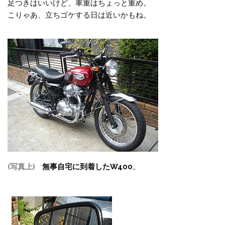
足つきはいいけど、車重はちょっと重め。
こりゃあ、立ちゴケする日は近いかもね。
(写真上)
無事自宅に到着したW400
。