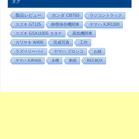
タグ
-
カ
テ
製品レビュー
ホンダ CB750
ラジコントラック
ゴ
リ
スズキ GT125
静態保存機関車
ヤマハ XJR1300
ー
スズキ GSX1100S カタナ
蒸気機関車
カワサキ W400
完成写真
工作
ラズベリーパイ
ヤマハ ブロンコ
お経
ヤマハ XJR400
水槽
動画
RECBOX