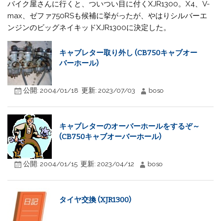
バイク屋さんに行くと、ついつい目に付くXJR1300。X4、V-
max、ゼファ750RSも候補に挙がったが、やはりシルバーエ
ンジンのビッグネイキッドXJR1300に決定した。
キャブレター取り外し (CB750キャブオー
バーホール)
公開:
2004/01/18
更新:
2023/07/03
boso
キャブレターのオーバーホールをするぞ～
(CB750キャブオーバーホール)
公開:
2004/01/15
更新:
2023/04/12
boso
タイヤ交換 (XJR1300)