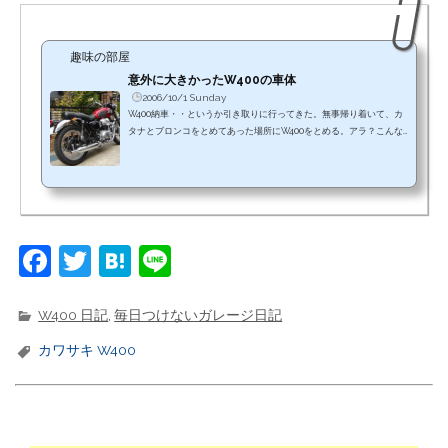
趣味の部屋
意外に大きかったW400の車体
2006/10/1 Sunday
W400納車・・というか引き取りに行ってきた。無事帰り着いて、カ
タナとブロンコをとめてあった場所にW400をとめる。アラ？こんな
に長いのか、それにハンドル幅も広い。予想以上に大きな車体であ
る。
F
T
H
Li
a
w
at
n
c
it
e
e
W400 日記
,
毎日つけないガレージ日記
e
t
n
カワサキ W400
b
e
a
o
r