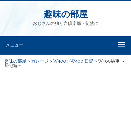
趣味の部屋
= おじさんの独り言倶楽部・徒然に =
メニュー
趣味の部屋
>
ガレージ
>
W400
>
W400 日記
>
W400納車 ～
帰宅編～