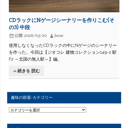
CDラックにNゲージシーナリーを作りこむ(そ
の3) 中段
公開:
2026/03/20
boso
使用しなくなったCDラックの中にNゲージのシーナリー
を作った。今回は【ジオコレ 建物コレクション149-2 駅
F2 ～北国の無人駅～】編。
» 続きを 読む
趣味の部屋-カテゴリー
趣
味
の
部
屋