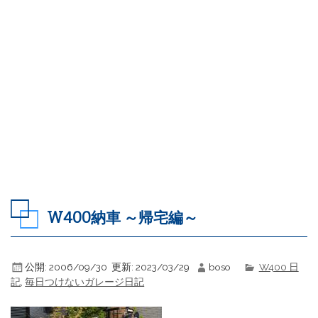
W400納車 ～帰宅編～
公開:
2006/09/30
更新:
2023/03/29
boso
W400 日
記
,
毎日つけないガレージ日記