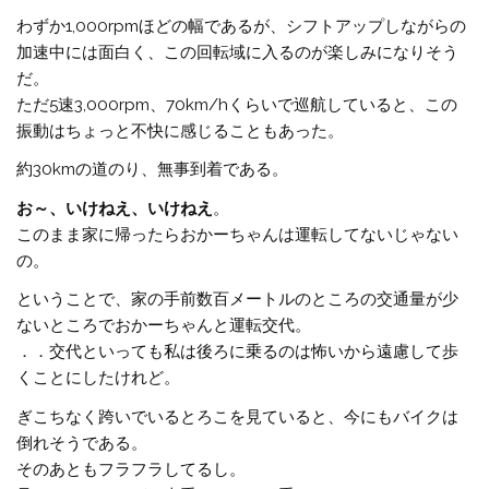
わずか1,000rpmほどの幅であるが、シフトアップしながらの
加速中には面白く、この回転域に入るのが楽しみになりそう
だ。
ただ5速3,000rpm、70km/hくらいで巡航していると、この
振動はちょっと不快に感じることもあった。
約30kmの道のり、無事到着である。
お～、いけねえ、いけねえ
。
このまま家に帰ったらおかーちゃんは運転してないじゃない
の。
ということで、家の手前数百メートルのところの交通量が少
ないところでおかーちゃんと運転交代。
．．交代といっても私は後ろに乗るのは怖いから遠慮して歩
くことにしたけれど。
ぎこちなく跨いでいるとろこを見ていると、今にもバイクは
倒れそうである。
そのあともフラフラしてるし。