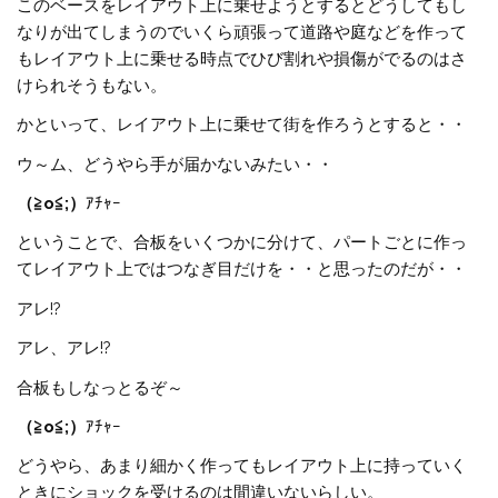
このベースをレイアウト上に乗せようとするとどうしてもし
なりが出てしまうのでいくら頑張って道路や庭などを作って
もレイアウト上に乗せる時点でひび割れや損傷がでるのはさ
けられそうもない。
かといって、レイアウト上に乗せて街を作ろうとすると・・
ウ～ム、どうやら手が届かないみたい・・
（≧o≦;）
ｱﾁｬｰ
ということで、合板をいくつかに分けて、パートごとに作っ
てレイアウト上ではつなぎ目だけを・・と思ったのだが・・
アレ!?
アレ、アレ!?
合板もしなっとるぞ～
（≧o≦;）
ｱﾁｬｰ
どうやら、あまり細かく作ってもレイアウト上に持っていく
ときにショックを受けるのは間違いないらしい。