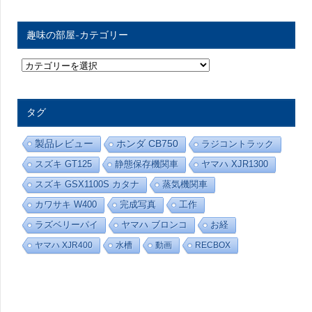
趣味の部屋-カテゴリー
趣
味
の
部
屋
タグ
-
カ
テ
製品レビュー
ホンダ CB750
ラジコントラック
ゴ
リ
スズキ GT125
静態保存機関車
ヤマハ XJR1300
ー
スズキ GSX1100S カタナ
蒸気機関車
カワサキ W400
完成写真
工作
ラズベリーパイ
ヤマハ ブロンコ
お経
ヤマハ XJR400
水槽
動画
RECBOX