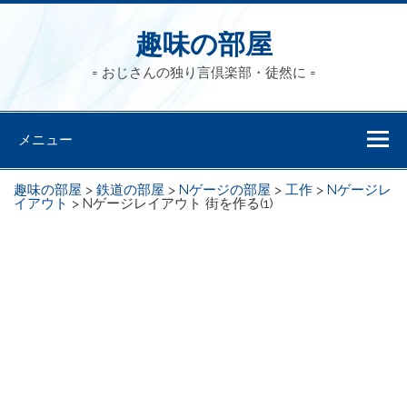
趣味の部屋
= おじさんの独り言倶楽部・徒然に =
メニュー
趣味の部屋
>
鉄道の部屋
>
Nゲージの部屋
>
工作
>
Nゲージレ
イアウト
>
Nゲージレイアウト 街を作る(1)