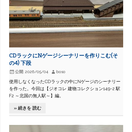
CDラックにNゲージシーナリーを作りこむ(そ
の4) 下段
公開:
2026/05/04
boso
使用しなくなったCDラックの中にNゲージのシーナリー
を作った。今回は【ジオコレ 建物コレクション149-2 駅
F2 ～北国の無人駅～】編。
» 続きを 読む