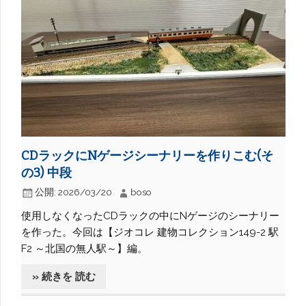
CDラックにNゲージシーナリーを作りこむ(そ
の3) 中段
公開:
2026/03/20
boso
使用しなくなったCDラックの中にNゲージのシーナリー
を作った。今回は【ジオコレ 建物コレクション149-2 駅
F2 ～北国の無人駅～】編。
» 続きを 読む