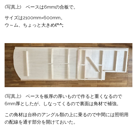
(写真上)
ベースは6mmの合板で。
サイズは2100mm×600mm。
ウ～ム、ちょっと大きめ
(^^;
(写真上)
ベースを板厚の厚いもので作ると重くなるので
6mm厚としたが、しなってくるので裏面は角材で補強。
この角材は台枠のアングル類の上に乗るので中間には照明用
の配線を通す部分を開けておいた。