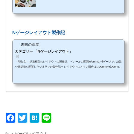
Nゲージレイアウト製作記
趣味の部屋
カテゴリー 「Nゲージレイアウト」
（件数:61） 鉄道模型のレイアウトの製作記。＝レールの間隔が9mmのNゲージで、線路
や建築物を配置したジオラマの製作記＝ レイアウトのメイン部分は1300mm×3600mm。
自宅に置くと、・・少し邪魔になる大型サイズ？ではあるが。
F
T
H
Li
a
w
at
n
Nゲージレイアウト