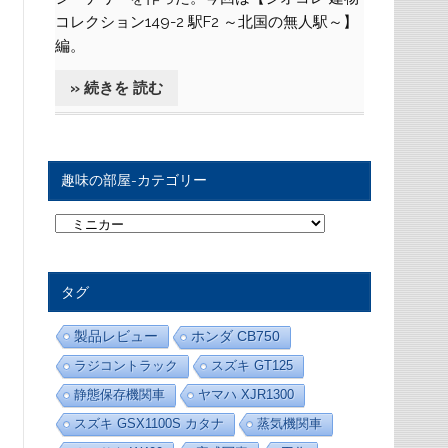
コレクション149-2 駅F2 ～北国の無人駅～】
編。
» 続きを 読む
趣味の部屋-カテゴリー
趣
味
の
部
屋
タグ
-
カ
テ
製品レビュー
ホンダ CB750
ゴ
リ
ラジコントラック
スズキ GT125
ー
静態保存機関車
ヤマハ XJR1300
スズキ GSX1100S カタナ
蒸気機関車