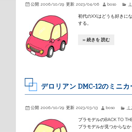
公開:
2006/10/29
更新:
2023/04/06
boso
初代のXXはどうも好きに
する。
» 続きを 読む
デロリアン DMC-12のミニ
公開:
2006/10/29
更新:
2023/03/13
boso
ミ
プラモデルのBACK TO 
プラモデルが見つからなか