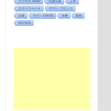
カワサキ W400
完成写真
工作
ラズベリーパイ
ヤマハ ブロンコ
お経
ヤマハ XJR400
水槽
動画
RECBOX