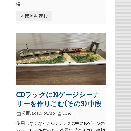
編。
» 続きを 読む
CDラックにNゲージシーナ
リーを作りこむ(その3) 中段
公開:
2026/03/20
boso
使用しなくなったCDラックの中にNゲージの
シーナリーを作った。今回は【ジオコレ 建物