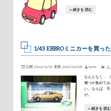
» 続きを 読む
1/43 EBBROミニカーを買った
公開:
2004/11/12
更新:
2023/04/06
boso
ミ
なんとなく．．
幾つか集めてみ
い。ならば、手
が。
» 続きを 読む