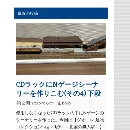
最近の投稿
CDラックにNゲージシーナ
リーを作りこむ(その4) 下段
公開:
2026/05/04
boso
使用しなくなったCDラックの中にNゲージの
シーナリーを作った。今回は【ジオコレ 建物
コレクション149-2 駅F2 ～北国の無人駅～】