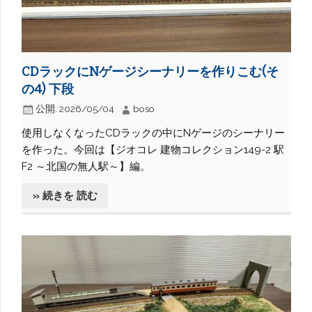
CDラックにNゲージシーナリーを作りこむ(そ
の4) 下段
公開:
2026/05/04
boso
使用しなくなったCDラックの中にNゲージのシーナリー
を作った。今回は【ジオコレ 建物コレクション149-2 駅
F2 ～北国の無人駅～】編。
» 続きを 読む