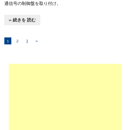
通信号の制御盤を取り付け。
» 続きを 読む
1
2
3
»