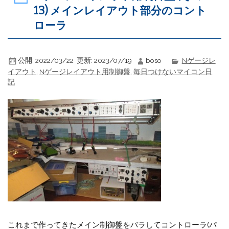
13) メインレイアウト部分のコント
ローラ
公開:
2022/03/22
更新:
2023/07/19
boso
Nゲージレ
イアウト
,
Nゲージレイアウト用制御盤
,
毎日つけないマイコン日
記
これまで作ってきたメイン制御盤をバラしてコントローラ(パ