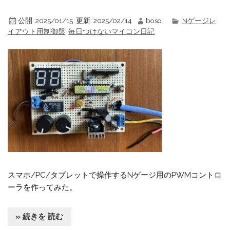
公開:
2025/01/15
更新:
2025/02/14
boso
Nゲージレ
イアウト用制御盤
,
毎日つけないマイコン日記
スマホ/PC/タブレットで操作するNゲージ用のPWMコントロ
ーラを作ってみた。
» 続きを 読む