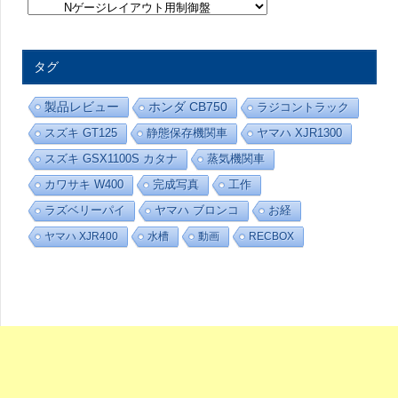
趣
味
の
部
屋
タグ
-
カ
テ
製品レビュー
ホンダ CB750
ラジコントラック
ゴ
リ
スズキ GT125
静態保存機関車
ヤマハ XJR1300
ー
スズキ GSX1100S カタナ
蒸気機関車
カワサキ W400
完成写真
工作
ラズベリーパイ
ヤマハ ブロンコ
お経
ヤマハ XJR400
水槽
動画
RECBOX