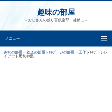
趣味の部屋
= おじさんの独り言倶楽部・徒然に =
メニュー
趣味の部屋
>
鉄道の部屋
>
Nゲージの部屋
>
工作
>
Nゲージレ
イアウト用制御盤