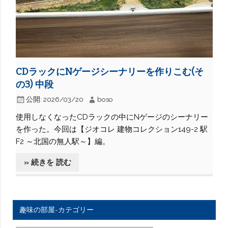
CDラックにNゲージシーナリーを作りこむ(そ
の3) 中段
公開:
2026/03/20
boso
使用しなくなったCDラックの中にNゲージのシーナリー
を作った。今回は【ジオコレ 建物コレクション149-2 駅
F2 ～北国の無人駅～】編。
» 続きを 読む
趣味の部屋-カテゴリー