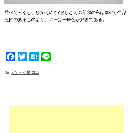
並べてみると、ひかえめな?おじさんの部類の私は華やかで話
題性のあるものより、やっぱ一般色が好きである。
F
T
H
Li
a
w
at
n
c
it
e
e
Nゲージ機関車
e
t
n
b
e
a
o
r
o
k