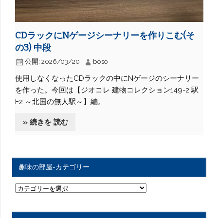
CDラックにNゲージシーナリーを作りこむ(そ
の3) 中段
公開:
2026/03/20
boso
使用しなくなったCDラックの中にNゲージのシーナリー
を作った。今回は【ジオコレ 建物コレクション149-2 駅
F2 ～北国の無人駅～】編。
» 続きを 読む
趣味の部屋-カテゴリー
趣
味
の
部
屋