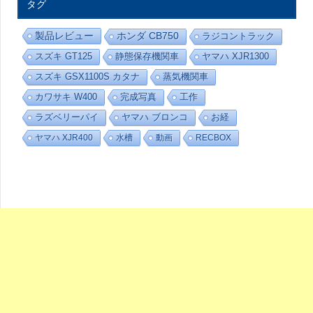
タグ
-
カ
テ
製品レビュー
ホンダ CB750
ラジコントラック
ゴ
リ
スズキ GT125
静態保存機関車
ヤマハ XJR1300
ー
スズキ GSX1100S カタナ
蒸気機関車
カワサキ W400
完成写真
工作
ラズベリーパイ
ヤマハ ブロンコ
お経
ヤマハ XJR400
水槽
動画
RECBOX