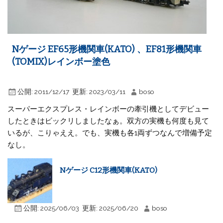
Nゲージ EF65形機関車(KATO) 、EF81形機関車
(TOMIX)レインボー塗色
公開:
2011/12/17
更新:
2023/03/11
boso
スーパーエクスプレス・レインボーの牽引機としてデビュー
したときはビックリしましたなぁ。双方の実機も何度も見て
いるが、こりゃええ。でも、実機も各1両ずつなんで増備予定
なし。
Nゲージ C12形機関車(KATO)
公開:
2025/06/03
更新:
2025/06/20
boso