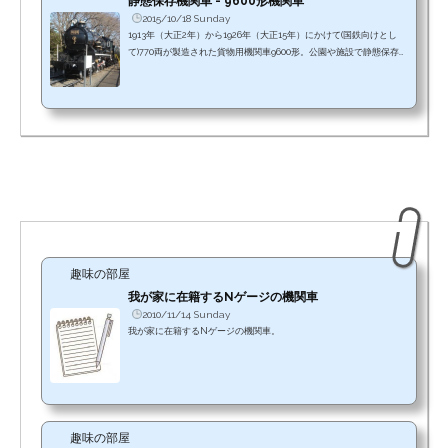
静態保存機関車 - 9600形機関車
2015/10/18 Sunday
1913年（大正2年）から1926年（大正15年）にかけて(国鉄向けとし
て)770両が製造された貨物用機関車9600形。公園や施設で静態保存
されて公開されている9600形蒸気機関車の保存場所と写真。
趣味の部屋
我が家に在籍するNゲージの機関車
2010/11/14 Sunday
我が家に在籍するNゲージの機関車。
趣味の部屋