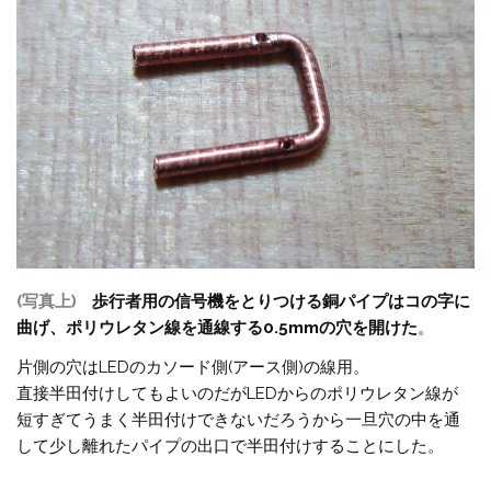
(写真上)
歩行者用の信号機をとりつける銅パイプはコの字に
曲げ、ポリウレタン線を通線する0.5mmの穴を開けた
。
片側の穴はLEDのカソード側(アース側)の線用。
直接半田付けしてもよいのだがLEDからのポリウレタン線が
短すぎてうまく半田付けできないだろうから一旦穴の中を通
して少し離れたパイプの出口で半田付けすることにした。