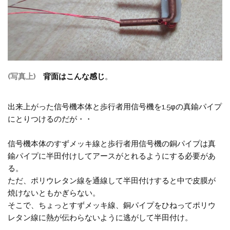
(写真上)
背面はこんな感じ
。
出来上がった信号機本体と歩行者用信号機を1.5φの真鍮パイプ
にとりつけるのだが・・
信号機本体のすずメッキ線と歩行者用信号機の銅パイプは真
鍮パイプに半田付けしてアースがとれるようにする必要があ
る。
ただ、ポリウレタン線を通線して半田付けすると中で皮膜が
焼けないともかぎらない。
そこで、ちょっとすずメッキ線、銅パイプをひねってポリウ
レタン線に熱が伝わらないように逃がして半田付け。