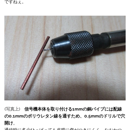
ですねぇ。
(写真上)
信号機本体を取り付ける1mmの銅パイプには配線
の0.1mmのポリウレタン線を通すため、0.5mmのドリルで穴
開け
。