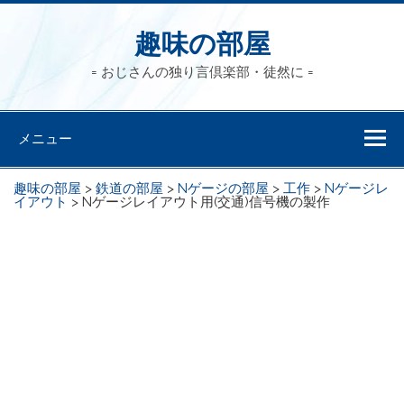
趣味の部屋
= おじさんの独り言倶楽部・徒然に =
メニュー
趣味の部屋
>
鉄道の部屋
>
Nゲージの部屋
>
工作
>
Nゲージレ
イアウト
>
Nゲージレイアウト用(交通)信号機の製作