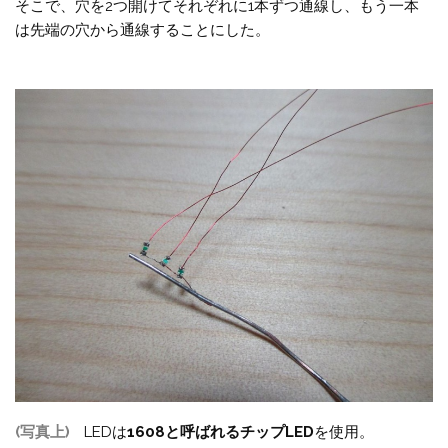
そこで、穴を2つ開けてそれぞれに1本ずつ通線し、もう一本
は先端の穴から通線することにした。
(写真上)
LEDは
1608と呼ばれるチップLED
を使用。