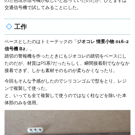
の三色現示信号機が欲しいと思っていたのだが、ひとまずは
交通信号機で試してみることにした。
工作
ベースとしたのはトミーテックの「
ジオコレ 情景小物 016-2
信号機 B2
」。
踏切の警報機を作ったときにもジオコレの踏切をベースにし
たのだが、材質はPS系?だったらしく、瞬間接着剤でなかなか
接着できず、しかも素材そのものが柔らかくなったり。
今回もそんな予感がしたのでシリコンゴムで型をとり、レジ
ンで複製して使った。
と、いっても全て複製して使うのではなく柱などを除いた本
体部のみを借用。