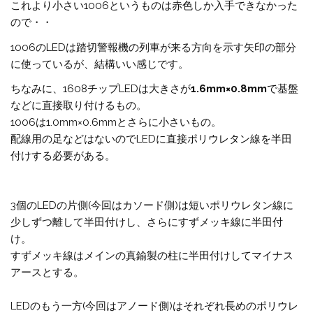
これより小さい1006というものは赤色しか入手できなかった
ので・・
1006のLEDは踏切警報機の列車が来る方向を示す矢印の部分
に使っているが、結構いい感じです。
ちなみに、1608チップLEDは大きさが
1.6mm×0.8mm
で基盤
などに直接取り付けるもの。
1006は1.0mm×0.6mmとさらに小さいもの。
配線用の足などはないのでLEDに直接ポリウレタン線を半田
付けする必要がある。
3個のLEDの片側(今回はカソード側)は短いポリウレタン線に
少しずつ離して半田付けし、さらにすずメッキ線に半田付
け。
すずメッキ線はメインの真鍮製の柱に半田付けしてマイナス
アースとする。
LEDのもう一方(今回はアノード側)はそれぞれ長めのポリウレ