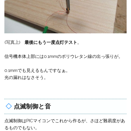
(写真上)
最後にもう一度点灯テスト
。
信号機本体上部には0.1mmのポリウレタン線の出っ張りが。
0.1mmでも見えるもんですなぁ。
光の漏れはなさそう。
点滅制御と音
点滅制御はPICマイコンでこれから作るが、さほど難易度があ
るものでもない。