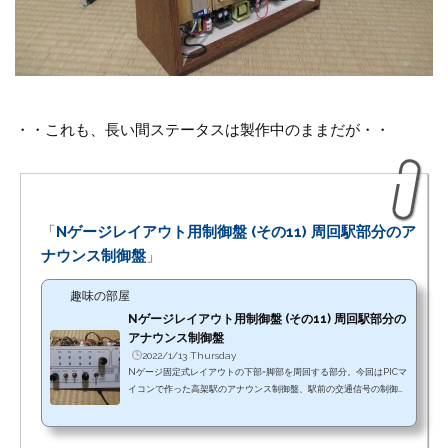
・・これも、長い間ステータスは製作中のままだが・・
「
Nゲージレイアウト用制御盤 (その11) 周回駅部分のア
ナウンス制御盤
」
趣味の部屋
Nゲージレイアウト用制御盤 (その11) 周回駅部分の
アナウンス制御盤
2022/1/13 Thursday
Nゲージ固定式レイアウトの下部=脚部を周回する部分。今回はPICマ
イコンで作った高架駅のアナウンス制御盤、駅前の交通信号の制御盤
を取り付け。