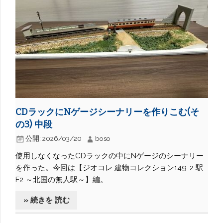
CDラックにNゲージシーナリーを作りこむ(そ
の3) 中段
公開:
2026/03/20
boso
使用しなくなったCDラックの中にNゲージのシーナリー
を作った。今回は【ジオコレ 建物コレクション149-2 駅
F2 ～北国の無人駅～】編。
» 続きを 読む