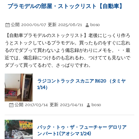
プラモデルの部屋・ストックリスト【自動車】
公開:
2000/01/07
更新:
2025/06/21
boso
【自動車プラモデルのストックリスト】老後にじっくり作ろ
うとストックしているプラモデル。買ったものをすぐに忘れ
るのでダブって買わないよう備忘録がわりにメモを。・・最
近では、備忘録につけるのも忘れるわ、つけてても見ないで
ダブって買ってるわで、さっぱりですわ。
ラジコントラック スカニア R620 （タミヤ
1/14）
公開:
2017/03/14
更新:
2023/04/11
boso
バック・トゥ・ザ・フューチャー デロリア
ン パートI (アオシマ 1/24)