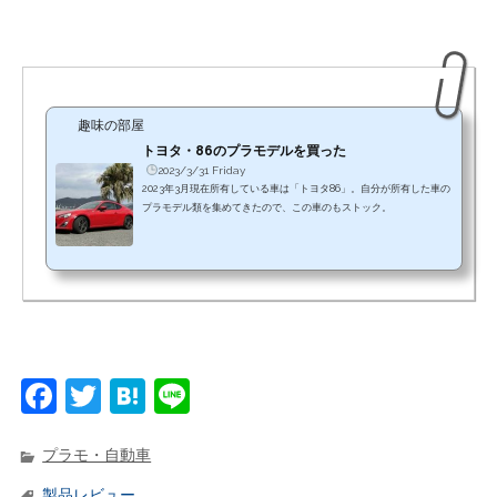
趣味の部屋
トヨタ・86のプラモデルを買った
2023/3/31 Friday
2023年3月現在所有している車は「トヨタ86」。自分が所有した車の
プラモデル類を集めてきたので、この車のもストック。
F
T
H
Li
a
w
at
n
c
it
e
e
プラモ・自動車
製品レビュー