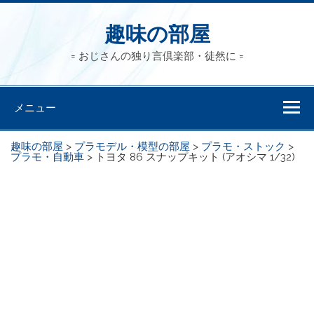
趣味の部屋
= おじさんの独り言倶楽部・徒然に =
メニュー
趣味の部屋
>
プラモデル・模型の部屋
>
プラモ・ストック
>
プラモ・自動車
>
トヨタ 86 スナップキット (アオシマ 1/32)