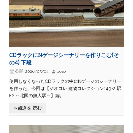
CDラックにNゲージシーナリーを作りこむ(そ
の4) 下段
公開:
2026/05/04
boso
使用しなくなったCDラックの中にNゲージのシーナリー
を作った。今回は【ジオコレ 建物コレクション149-2 駅
F2 ～北国の無人駅～】編。
» 続きを 読む