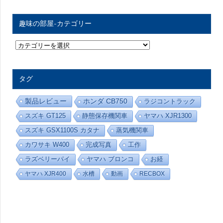
趣味の部屋-カテゴリー
趣
味
の
部
屋
タグ
-
カ
テ
製品レビュー
ホンダ CB750
ラジコントラック
ゴ
リ
スズキ GT125
静態保存機関車
ヤマハ XJR1300
ー
スズキ GSX1100S カタナ
蒸気機関車
カワサキ W400
完成写真
工作
ラズベリーパイ
ヤマハ ブロンコ
お経
ヤマハ XJR400
水槽
動画
RECBOX