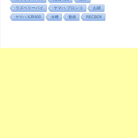
ラズベリーパイ
ヤマハ ブロンコ
お経
ヤマハ XJR400
水槽
動画
RECBOX