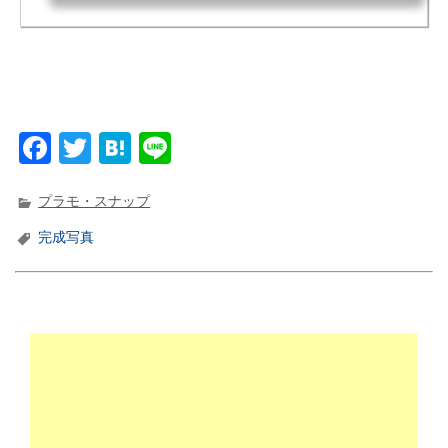
の構成(内容・中身)、実車の当時のカタログはこんな感じ。
F
T
H
Li
a
w
at
n
c
it
e
e
プラモ・スナップ
e
t
n
完成写真
b
e
a
o
r
o
k