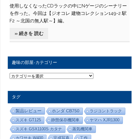
使用しなくなったCDラックの中にNゲージのシーナリー
を作った。今回は【ジオコレ 建物コレクション149-2 駅
F2 ～北国の無人駅～】編。
» 続きを 読む
趣味の部屋-カテゴリー
趣
味
の
部
屋
タグ
-
カ
テ
製品レビュー
ホンダ CB750
ラジコントラック
ゴ
リ
スズキ GT125
静態保存機関車
ヤマハ XJR1300
ー
スズキ GSX1100S カタナ
蒸気機関車
カワサキ W400
完成写真
工作