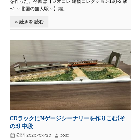
を作った。今回は【ジオコレ 建物コレクション149-2 駅
F2 ～北国の無人駅～】編。
» 続きを 読む
CDラックにNゲージシーナリーを作りこむ(そ
の3) 中段
公開:
2026/03/20
boso