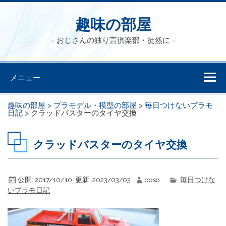
趣味の部屋
= おじさんの独り言倶楽部・徒然に =
メニュー
趣味の部屋
>
プラモデル・模型の部屋
>
毎日つけないプラモ
日記
>
クラッドバスターのタイヤ交換
クラッドバスターのタイヤ交換
公開:
2017/10/10
更新:
2023/03/03
boso
毎日つけな
いプラモ日記