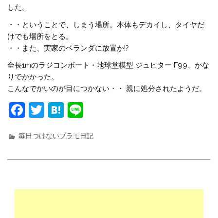
した。
・・ということで、しまう場所。本体もデカイし、タイヤだ
けでも場所をとる。
・・また、実家のベランダに放置か!?
全長1mのラジコンボート・地球堂模型 ジュピター F99、かな
りでかかった。
こんなでかいのが目につかない・・ 親に処分されたようだ。
F
T
H
Li
a
w
at
n
c
it
e
e
毎日つけないプラモ日記
e
t
n
b
e
a
o
r
o