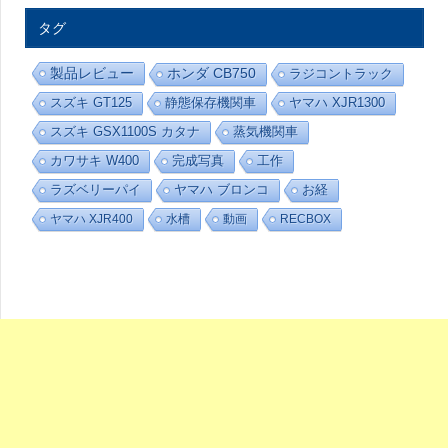
部
屋
タグ
-
カ
テ
製品レビュー
ホンダ CB750
ラジコントラック
ゴ
リ
スズキ GT125
静態保存機関車
ヤマハ XJR1300
ー
スズキ GSX1100S カタナ
蒸気機関車
カワサキ W400
完成写真
工作
ラズベリーパイ
ヤマハ ブロンコ
お経
ヤマハ XJR400
水槽
動画
RECBOX