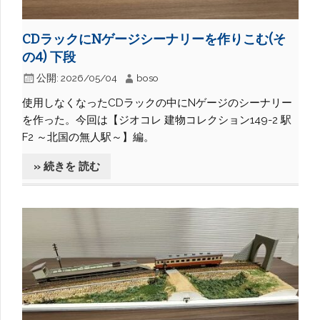
CDラックにNゲージシーナリーを作りこむ(そ
の4) 下段
公開:
2026/05/04
boso
使用しなくなったCDラックの中にNゲージのシーナリー
を作った。今回は【ジオコレ 建物コレクション149-2 駅
F2 ～北国の無人駅～】編。
» 続きを 読む