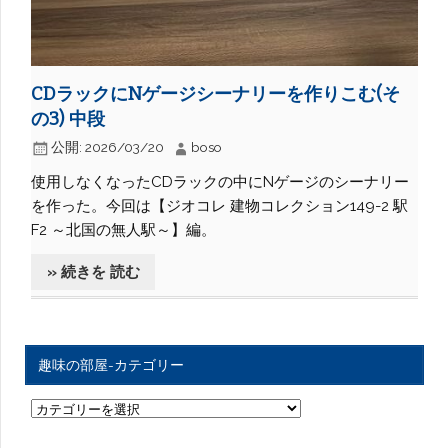
CDラックにNゲージシーナリーを作りこむ(そ
の3) 中段
公開:
2026/03/20
boso
使用しなくなったCDラックの中にNゲージのシーナリー
を作った。今回は【ジオコレ 建物コレクション149-2 駅
F2 ～北国の無人駅～】編。
» 続きを 読む
趣味の部屋-カテゴリー
趣
味
の