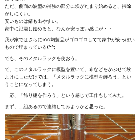
ただ、側面の波型の補強の部分に埃がたまり始めると、掃除
がしにくい。
安いものは錆も出やすい。
家中に氾濫し始めると、なんか安っぽい感じが・・
我が家ではさらに100均製品がゴロゴロしてて家中が安っぽい
もので埋まっている
(^^;
でも、そのメタルラックを使おう。
で、このメタルラックに模型を置いて、布などをかぶせて埃
よけにしただけでは、「メタルラックに模型を飾ろう」とい
うことになってしまう。
一応、「飾り棚を作ろう」という感じで工作もしてみた。
まず、二組あるので連結してみようかと思った。