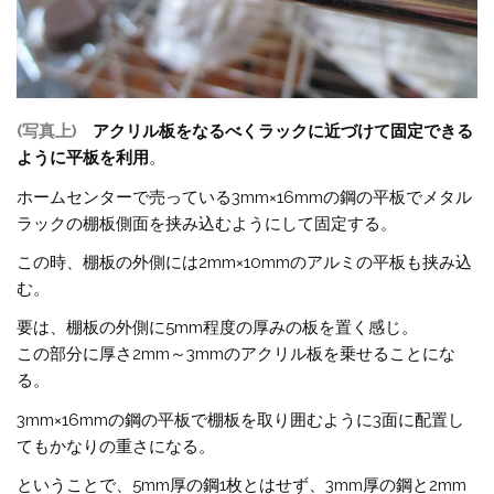
(写真上)
アクリル板をなるべくラックに近づけて固定できる
ように平板を利用
。
ホームセンターで売っている3mm×16mmの鋼の平板でメタル
ラックの棚板側面を挟み込むようにして固定する。
この時、棚板の外側には2mm×10mmのアルミの平板も挟み込
む。
要は、棚板の外側に5mm程度の厚みの板を置く感じ。
この部分に厚さ2mm～3mmのアクリル板を乗せることにな
る。
3mm×16mmの鋼の平板で棚板を取り囲むように3面に配置し
てもかなりの重さになる。
ということで、5mm厚の鋼1枚とはせず、3mm厚の鋼と2mm