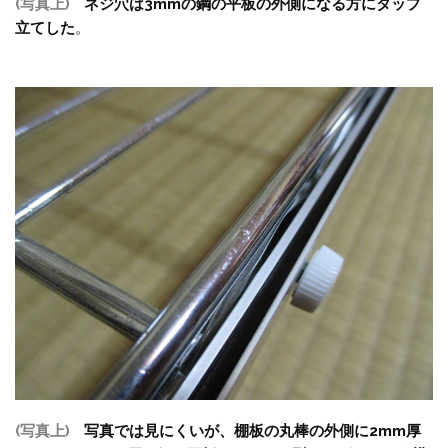
(写真上)
ネジ穴は3mmの鋼の平板の外側になる方にタップ
立てした
。
(写真上)
写真では見にくいが、棚板の丸棒の外側に2mm厚