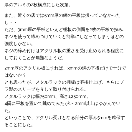
厚のアルミの2枚構成にした次第。
また、近くの店では5mm厚の鋼の平板は扱っていなかった
し・・
ただ、3mm厚の平板といえど棚板の側面を2枚の平板で挟み、
ネジを使って締めつけていくと簡単にしなってしまうほどの
強度しかない。
ネジの締め付けはアクリル板の重さを受け止められる程度に
しておくことが無難なようだ。
2mm厚のアクリル板にすれば、3mmの鋼の平板だけで十分で
はないか？
とも思ったが、メタルラックの棚板は溶接仕上げ、さらにプ
ラ製のスリーブを介して取り付けられる。
メタルラックは幅750mm、高さ1,250mm。
4隅に平板を置いて眺めてみたが1～2mm以上はゆがんでい
た。
ということで、アクリル受けとなる部分の厚み5mmを確保す
ることにした。