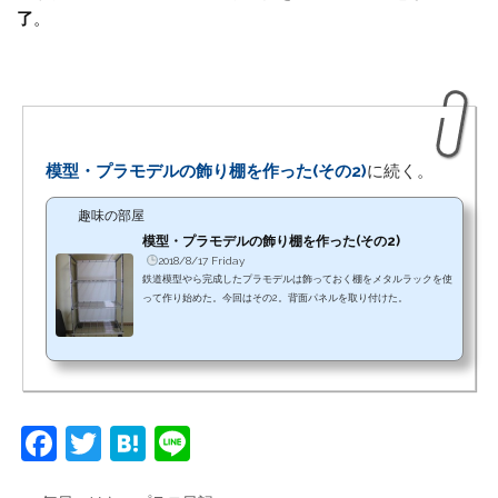
了
。
模型・プラモデルの飾り棚を作った(その2)
に続く。
趣味の部屋
模型・プラモデルの飾り棚を作った(その2)
2018/8/17 Friday
鉄道模型やら完成したプラモデルは飾っておく棚をメタルラックを使
って作り始めた。今回はその2。背面パネルを取り付けた。
F
T
H
Li
a
w
at
n