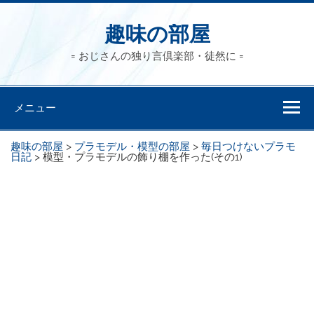
趣味の部屋
= おじさんの独り言倶楽部・徒然に =
メニュー
趣味の部屋
>
プラモデル・模型の部屋
>
毎日つけないプラモ
日記
>
模型・プラモデルの飾り棚を作った(その1)