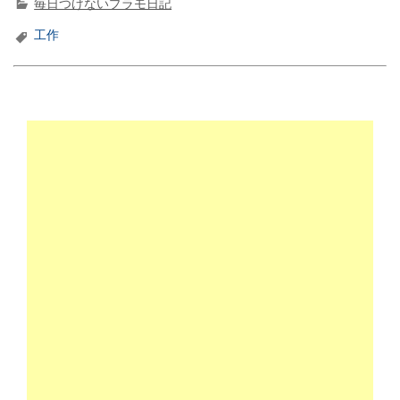
c
it
e
e
毎日つけないプラモ日記
e
t
n
工作
b
e
a
o
r
o
k