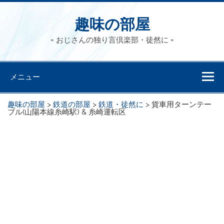
趣味の部屋
= おじさんの独り言倶楽部・徒然に =
メニュー
趣味の部屋
>
鉄道の部屋
>
鉄道・徒然に
>
貨車用ターンテー
ブル(山陽本線糸崎駅) & 糸崎運転区