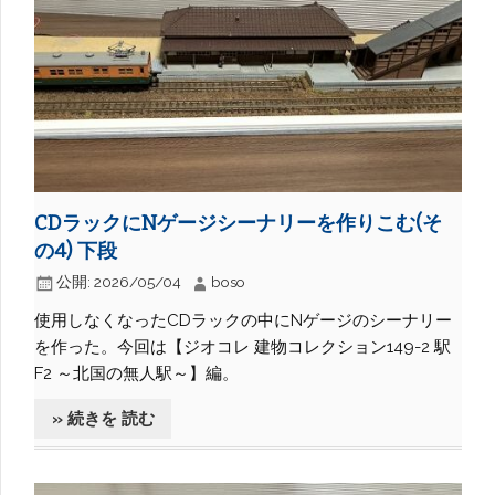
CDラックにNゲージシーナリーを作りこむ(そ
の4) 下段
公開:
2026/05/04
boso
使用しなくなったCDラックの中にNゲージのシーナリー
を作った。今回は【ジオコレ 建物コレクション149-2 駅
F2 ～北国の無人駅～】編。
» 続きを 読む