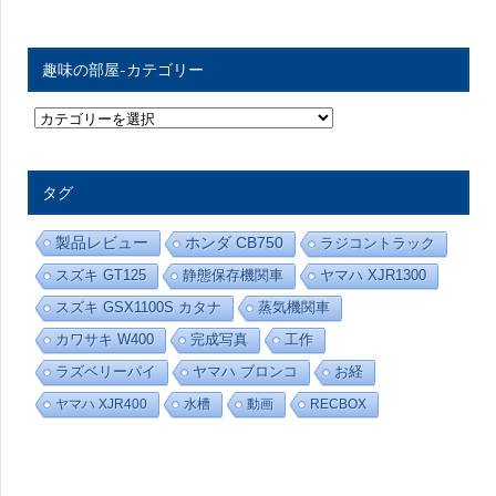
趣味の部屋-カテゴリー
趣
味
の
部
屋
タグ
-
カ
テ
製品レビュー
ホンダ CB750
ラジコントラック
ゴ
リ
スズキ GT125
静態保存機関車
ヤマハ XJR1300
ー
スズキ GSX1100S カタナ
蒸気機関車
カワサキ W400
完成写真
工作
ラズベリーパイ
ヤマハ ブロンコ
お経
ヤマハ XJR400
水槽
動画
RECBOX