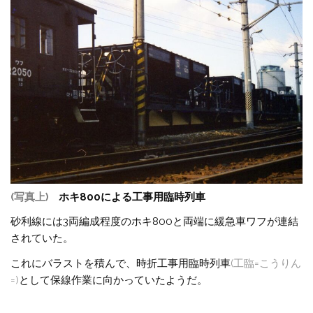
(写真上)
ホキ800による工事用臨時列車
砂利線には3両編成程度のホキ800と両端に緩急車ワフが連結
されていた。
これにバラストを積んで、時折工事用臨時列車
(工臨=こうりん
=)
として保線作業に向かっていたようだ。