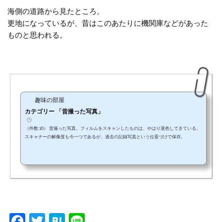
海側の道路から見たところ。
更地になっているが、昔はこのあたりに機関庫などがあった
ものと思われる。
趣味の部屋
カテゴリー 「昔撮った写真」
（件数:16） 昔撮った写真。フィルムをスキャンしたものは、やはり退色してきている。
スキャナーの解像度も今一つであるが、過去の記録写真という位置づけで保存。
F
T
H
Li