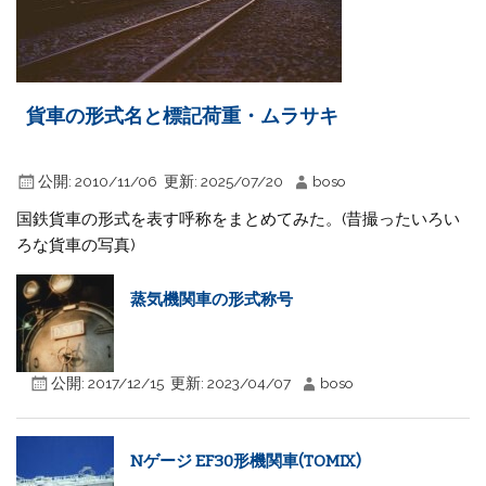
貨車の形式名と標記荷重・ムラサキ
公開:
2010/11/06
更新:
2025/07/20
boso
国鉄貨車の形式を表す呼称をまとめてみた。(昔撮ったいろい
ろな貨車の写真)
蒸気機関車の形式称号
公開:
2017/12/15
更新:
2023/04/07
boso
Nゲージ EF30形機関車(TOMIX)