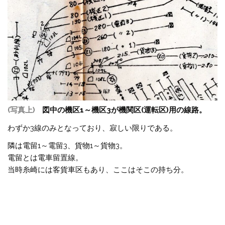
(写真上)
図中の機区1～機区3が機関区(運転区)用の線路。
わずか3線のみとなっており、寂しい限りである。
隣は電留1～電留3、貨物1～貨物3。
電留とは電車留置線。
当時糸崎には客貨車区もあり、ここはそこの持ち分。