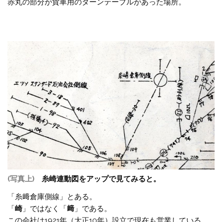
赤丸の部分が貨車用のターンテーブルがあった場所。
(写真上)
糸崎連動図をアップで見てみると。
「糸﨑倉庫側線」とある。
「
崎
」ではなく「
﨑
」である。
この会社は1921年（大正10年）設立で現在も営業している。