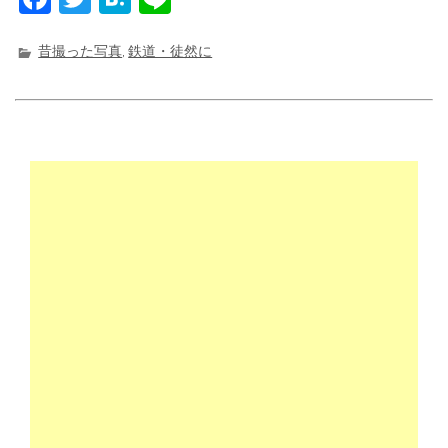
a
w
at
n
c
it
e
e
昔撮った写真
,
鉄道・徒然に
e
t
n
b
e
a
o
r
o
k