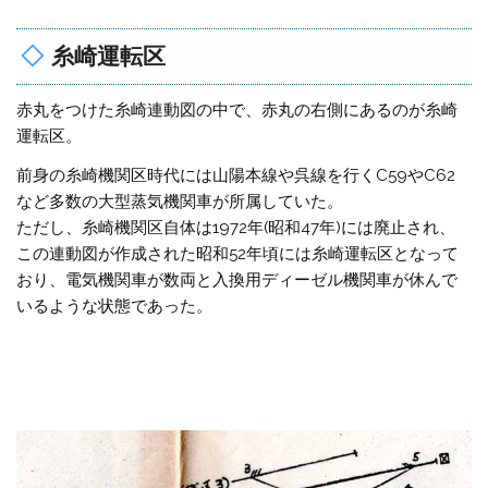
糸崎運転区
赤丸をつけた糸崎連動図の中で、赤丸の右側にあるのが糸崎
運転区。
前身の糸崎機関区時代には山陽本線や呉線を行くC59やC62
など多数の大型蒸気機関車が所属していた。
ただし、糸崎機関区自体は1972年(昭和47年)には廃止され、
この連動図が作成された昭和52年頃には糸崎運転区となって
おり、電気機関車が数両と入換用ディーゼル機関車が休んで
いるような状態であった。