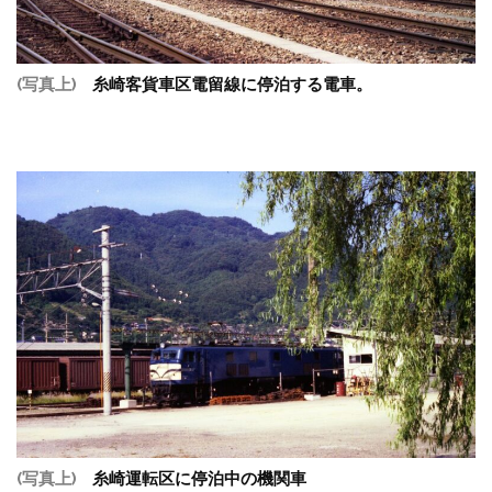
(写真上)
糸崎客貨車区電留線に停泊する電車。
(写真上)
糸崎運転区に停泊中の機関車