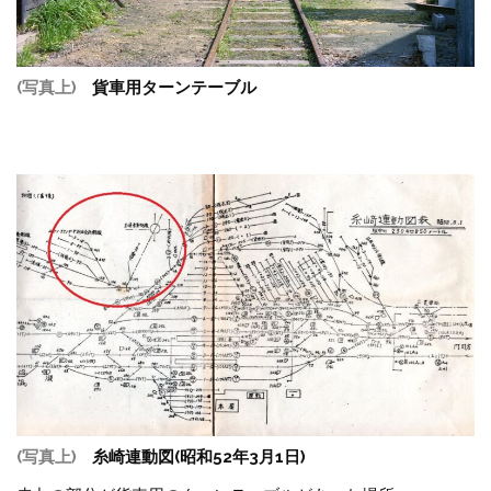
(写真上)
貨車用ターンテーブル
(写真上)
糸崎連動図(昭和52年3月1日)