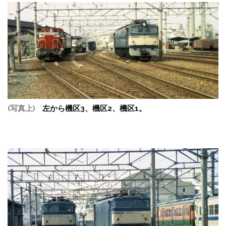
(写真上)
左から機区3、機区2、機区1。