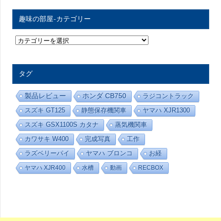
趣味の部屋-カテゴリー
趣
味
の
部
屋
タグ
-
カ
テ
製品レビュー
ホンダ CB750
ラジコントラック
ゴ
リ
スズキ GT125
静態保存機関車
ヤマハ XJR1300
ー
スズキ GSX1100S カタナ
蒸気機関車
カワサキ W400
完成写真
工作
ラズベリーパイ
ヤマハ ブロンコ
お経
ヤマハ XJR400
水槽
動画
RECBOX