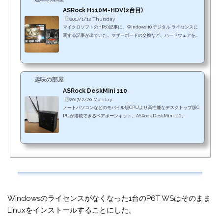
ASRock H110M-HDV(2台目)
2017/1/12 Thursday
マイクロソフトのHPの記事に、Windows 10 デジタル ライセンスに
関する記事が出ていた。マザーボードの交換など、ハードウェアを後
で大幅に変更した場合でねライセンス認証が簡単に行えるそうだ。ほ
ぼ壊れているPCにインストールしているWindows7 Professionalの
ライセンスで試してみようかな・・
趣味の部屋
ASRock DeskMini 110
2017/2/20 Monday
ノートパソコンなどのモバイル版CPUより高性能なデスクトップ版C
PUが搭載できるベアボーンキット、ASRock DeskMini 110。
Windowsのライセンスがなくなった1台のP6T WSはそのまま
Linuxをインストールすることにした。