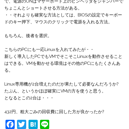
で、電源のONはマザーボード上のピンヘッダをジャンパーで
ちょこんとショートさせる方法がある。
・・それよりも確実な方法としては、BIOSの設定でキーボー
ドのキー押下、マウスのクリックで電源を入れる方法。
もちろん、後者を選択。
こちらのPCにも一応Linuxを入れてみたが・・
新しく導入したPCでもVMでそこそこLinuxを動作させること
はできる。VMを動かせる環境はその他のPCにもたくさんあ
る。
Linux専用機が2台増えたのだが果たして必要なんだろうか?
たぶん、というかほぼ確実にVMの方を使うと思う。
となるとこの2台は・・・
432円、粗大ごみの回収費に回した方が良かったか?
F
T
H
Li