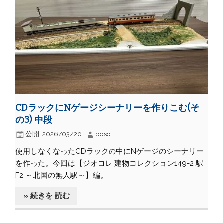
CDラックにNゲージシーナリーを作りこむ(そ
の3) 中段
公開:
2026/03/20
boso
使用しなくなったCDラックの中にNゲージのシーナリー
を作った。今回は【ジオコレ 建物コレクション149-2 駅
F2 ～北国の無人駅～】編。
» 続きを 読む