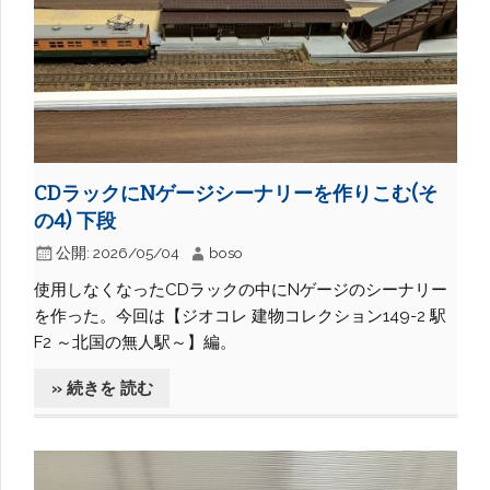
CDラックにNゲージシーナリーを作りこむ(そ
の4) 下段
公開:
2026/05/04
boso
使用しなくなったCDラックの中にNゲージのシーナリー
を作った。今回は【ジオコレ 建物コレクション149-2 駅
F2 ～北国の無人駅～】編。
» 続きを 読む