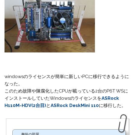
windowsのライセンスが簡単に新しいPCに移行できるように
なった。
このため故障や陳腐化したCPUが載っている2台のP6T WSに
インストールしていたWindowsのライセンスを
ASRock
H110M-HDV(2台目)
と
ASRock DeskMini 110
に移行した。
趣味の部屋