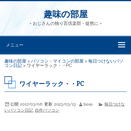
趣味の部屋
= おじさんの独り言倶楽部・徒然に =
メニュー
趣味の部屋
>
パソコン・マイコンの部屋
>
毎日つけないパソ
コン日記
>
ワイヤーラック・・PC
ワイヤーラック・・PC
公開:
2017/03/06
更新:
2023/03/13
boso
毎日つけな
いパソコン日記
,
自作パソコン