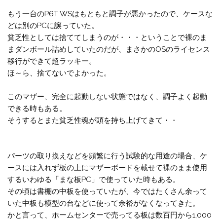
もう一台のP6T WSはもともと調子が悪かったので、ケースな
どは別のPCに譲っていた。
貧乏性としては捨ててしまうのが・・・ということで裸のま
まダンボール詰めしていたのだが、まさかのOSのライセンス
移行ができて超ラッキー。
ほ～ら、捨てないでよかった。
このマザー、完全に起動しない状態ではなく、調子よく起動
できる時もある。
そうするとまた貧乏性魂が頭を持ち上げてきて・・
パーツの取り換えなどを頻繁に行う試験的な用途の場合、ケ
ースには入れず板の上にマザーボードを載せて裸のまま使用
するいわゆる「まな板PC」で使っていた時もある。
その頃は書棚の中板を使っていたが、今ではたくさん余って
いた中板も模型の台などに使って余裕がなくなってきた。
かと言って、ホームセンターで売ってる板は数百円から1,000