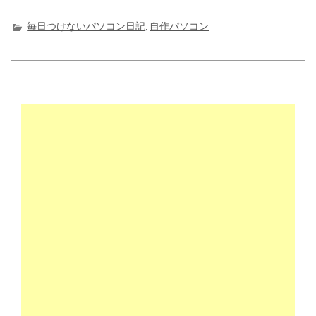
a
w
at
n
c
it
e
e
毎日つけないパソコン日記
,
自作パソコン
e
t
n
b
e
a
o
r
o
k