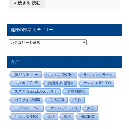
» 続きを 読む
趣味の部屋-カテゴリー
趣
味
の
部
屋
タグ
-
カ
テ
製品レビュー
ホンダ CB750
ラジコントラック
ゴ
リ
スズキ GT125
静態保存機関車
ヤマハ XJR1300
ー
スズキ GSX1100S カタナ
蒸気機関車
カワサキ W400
完成写真
工作
ラズベリーパイ
ヤマハ ブロンコ
お経
ヤマハ XJR400
水槽
動画
RECBOX