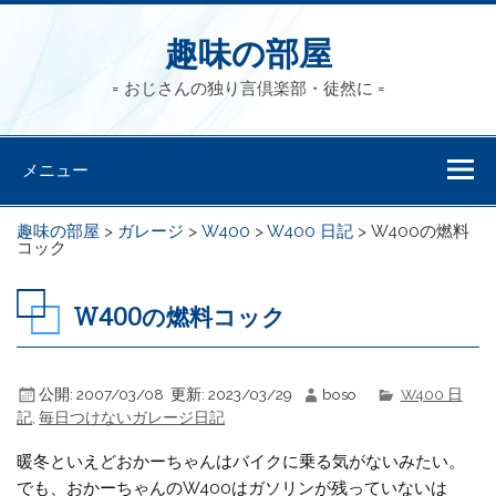
趣味の部屋
= おじさんの独り言倶楽部・徒然に =
メニュー
趣味の部屋
>
ガレージ
>
W400
>
W400 日記
>
W400の燃料
コック
W400の燃料コック
公開:
2007/03/08
更新:
2023/03/29
boso
W400 日
記
,
毎日つけないガレージ日記
暖冬といえどおかーちゃんはバイクに乗る気がないみたい。
でも、おかーちゃんのW400はガソリンが残っていないは