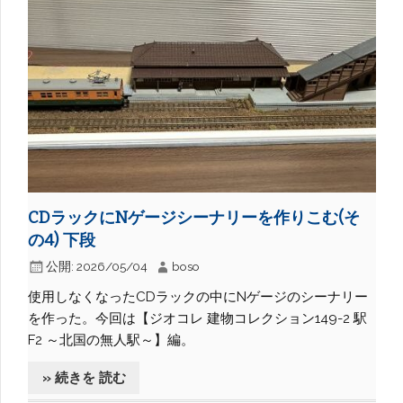
CDラックにNゲージシーナリーを作りこむ(そ
の4) 下段
公開:
2026/05/04
boso
使用しなくなったCDラックの中にNゲージのシーナリー
を作った。今回は【ジオコレ 建物コレクション149-2 駅
F2 ～北国の無人駅～】編。
» 続きを 読む