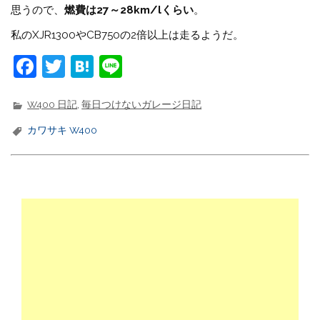
思うので、
燃費は27～28km/lくらい
。
私のXJR1300やCB750の2倍以上は走るようだ。
F
T
H
Li
a
w
at
n
c
it
e
e
W400 日記
,
毎日つけないガレージ日記
e
t
n
カワサキ W400
b
e
a
o
r
o
k