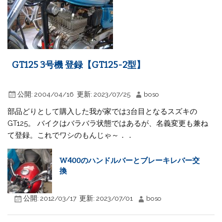
GT125 3号機 登録【GT125-2型】
公開:
2004/04/16
更新:
2023/07/25
boso
部品どりとして購入した我が家では3台目となるスズキの
GT125。 バイクはバラバラ状態ではあるが、名義変更も兼ね
て登録。これでワシのもんじゃ～．．
W400のハンドルバーとブレーキレバー交
換
公開:
2012/03/17
更新:
2023/07/01
boso