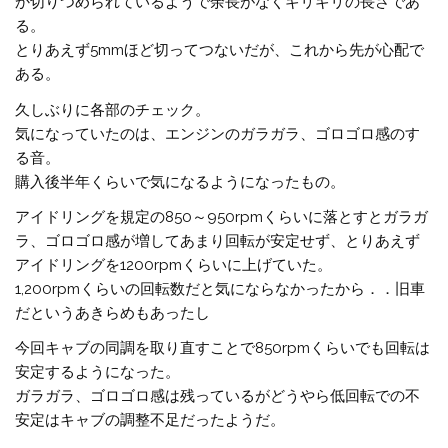
か切りつめられているようで余長がなくギリギリの長さであ
る。
とりあえず5mmほど切ってつないだが、これから先が心配で
ある。
久しぶりに各部のチェック。
気になっていたのは、エンジンのガラガラ、ゴロゴロ感のす
る音。
購入後半年くらいで気になるようになったもの。
アイドリングを規定の850～950rpmくらいに落とすとガラガ
ラ、ゴロゴロ感が増してあまり回転が安定せず、とりあえず
アイドリングを1200rpmくらいに上げていた。
1,200rpmくらいの回転数だと気にならなかったから．．旧車
だというあきらめもあったし
今回キャブの同調を取り直すことで850rpmくらいでも回転は
安定するようになった。
ガラガラ、ゴロゴロ感は残っているがどうやら低回転での不
安定はキャブの調整不足だったようだ。