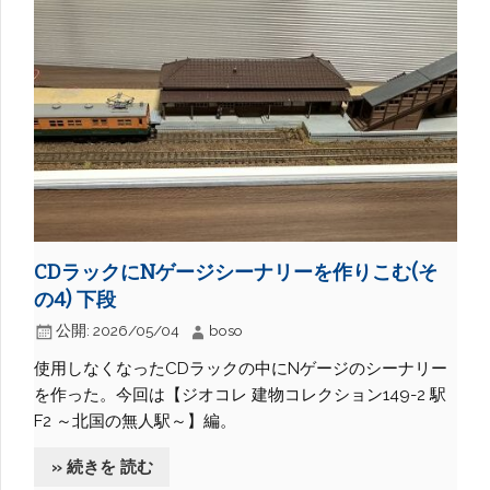
CDラックにNゲージシーナリーを作りこむ(そ
の4) 下段
公開:
2026/05/04
boso
使用しなくなったCDラックの中にNゲージのシーナリー
を作った。今回は【ジオコレ 建物コレクション149-2 駅
F2 ～北国の無人駅～】編。
» 続きを 読む