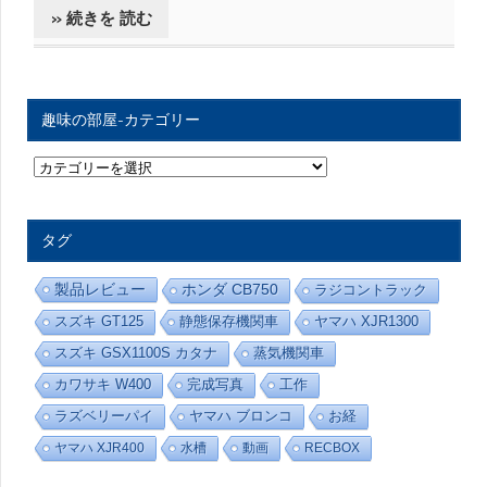
» 続きを 読む
趣味の部屋-カテゴリー
趣
味
の
部
屋
タグ
-
カ
テ
製品レビュー
ホンダ CB750
ラジコントラック
ゴ
リ
スズキ GT125
静態保存機関車
ヤマハ XJR1300
ー
スズキ GSX1100S カタナ
蒸気機関車
カワサキ W400
完成写真
工作
ラズベリーパイ
ヤマハ ブロンコ
お経
ヤマハ XJR400
水槽
動画
RECBOX