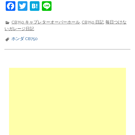
F
T
H
Li
a
w
at
n
c
it
e
e
CB750 キャブレターオーバーホール
,
CB750 日記
,
毎日つけな
いガレージ日記
e
t
n
ホンダ CB750
b
e
a
o
r
o
k