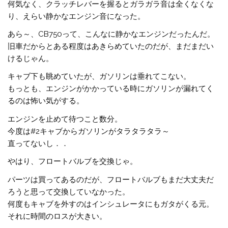
何気なく、クラッチレバーを握るとガラガラ音は全くなくな
り、えらい静かなエンジン音になった。
あら～、CB750って、こんなに静かなエンジンだったんだ。
旧車だからとある程度はあきらめていたのだが、まだまだい
けるじゃん。
キャブ下も眺めていたが、ガソリンは垂れてこない。
もっとも、エンジンがかかっている時にガソリンが漏れてく
るのは怖い気がする。
エンジンを止めて待つこと数分。
今度は#2キャブからガソリンがタラタラタラ～
直ってないし．．
やはり、フロートバルブを交換じゃ。
パーツは買ってあるのだが、フロートバルブもまだ大丈夫だ
ろうと思って交換していなかった。
何度もキャブを外すのはインシュレータにもガタがくる元。
それに時間のロスが大きい。