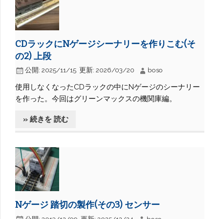
CDラックにNゲージシーナリーを作りこむ(そ
の2) 上段
公開:
2025/11/15
更新:
2026/03/20
boso
使用しなくなったCDラックの中にNゲージのシーナリー
を作った。今回はグリーンマックスの機関庫編。
» 続きを 読む
Nゲージ 踏切の製作(その3) センサー
公開:
2013/12/09
更新:
2025/12/24
boso