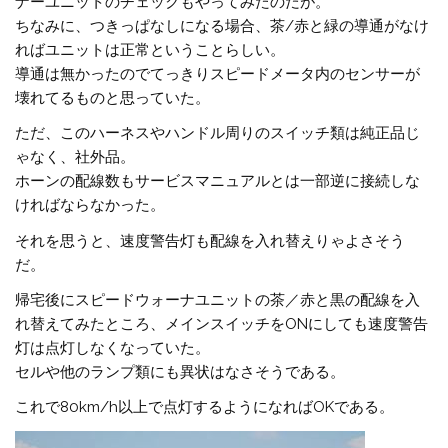
ナーユニットのチェックもやってみたのだが。
ちなみに、つきっぱなしになる場合、茶/赤と緑の導通がなけ
ればユニットは正常ということらしい。
導通は無かったのでてっきりスピードメータ内のセンサーが
壊れてるものと思っていた。
ただ、このハーネスやハンドル周りのスイッチ類は純正品じ
ゃなく、社外品。
ホーンの配線数もサービスマニュアルとは一部逆に接続しな
ければならなかった。
それを思うと、速度警告灯も配線を入れ替えりゃよさそう
だ。
帰宅後にスピードウォーナユニットの茶／赤と黒の配線を入
れ替えてみたところ、メインスイッチをONにしても速度警告
灯は点灯しなくなっていた。
セルや他のランプ類にも異状はなさそうである。
これで80km/h以上で点灯するようになればOKである。