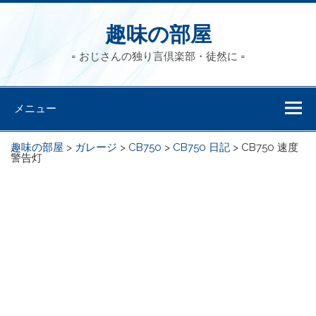
趣味の部屋
= おじさんの独り言倶楽部・徒然に =
メニュー
趣味の部屋
>
ガレージ
>
CB750
>
CB750 日記
>
CB750 速度
警告灯