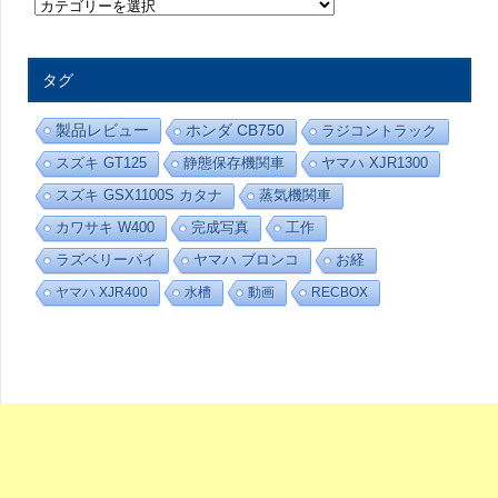
趣
味
の
部
屋
タグ
-
カ
テ
製品レビュー
ホンダ CB750
ラジコントラック
ゴ
リ
スズキ GT125
静態保存機関車
ヤマハ XJR1300
ー
スズキ GSX1100S カタナ
蒸気機関車
カワサキ W400
完成写真
工作
ラズベリーパイ
ヤマハ ブロンコ
お経
ヤマハ XJR400
水槽
動画
RECBOX