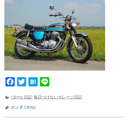
F
T
H
Li
a
w
at
n
c
it
e
e
CB750 日記
,
毎日つけないガレージ日記
e
t
n
ホンダ CB750
b
e
a
o
r