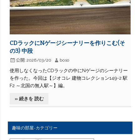
CDラックにNゲージシーナリーを作りこむ(そ
の3) 中段
公開:
2026/03/20
boso
使用しなくなったCDラックの中にNゲージのシーナリー
を作った。今回は【ジオコレ 建物コレクション149-2 駅
F2 ～北国の無人駅～】編。
» 続きを 読む
趣味の部屋-カテゴリー