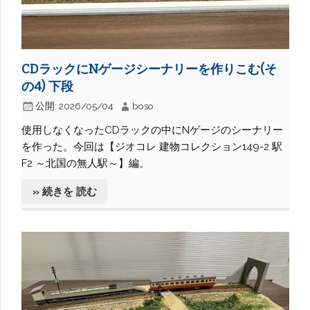
CDラックにNゲージシーナリーを作りこむ(そ
の4) 下段
公開:
2026/05/04
boso
使用しなくなったCDラックの中にNゲージのシーナリー
を作った。今回は【ジオコレ 建物コレクション149-2 駅
F2 ～北国の無人駅～】編。
» 続きを 読む