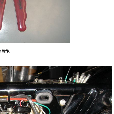
め自作
。