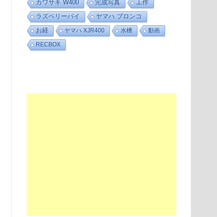
カワサキ W400
完成写真
工作
ラズベリーパイ
ヤマハ ブロンコ
お経
ヤマハ XJR400
水槽
動画
RECBOX