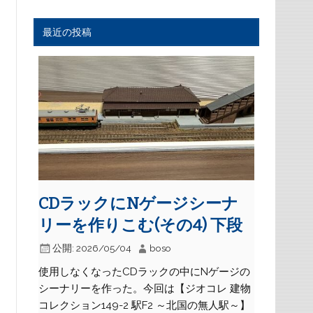
最近の投稿
CDラックにNゲージシーナ
リーを作りこむ(その4) 下段
公開:
2026/05/04
boso
使用しなくなったCDラックの中にNゲージの
シーナリーを作った。今回は【ジオコレ 建物
コレクション149-2 駅F2 ～北国の無人駅～】