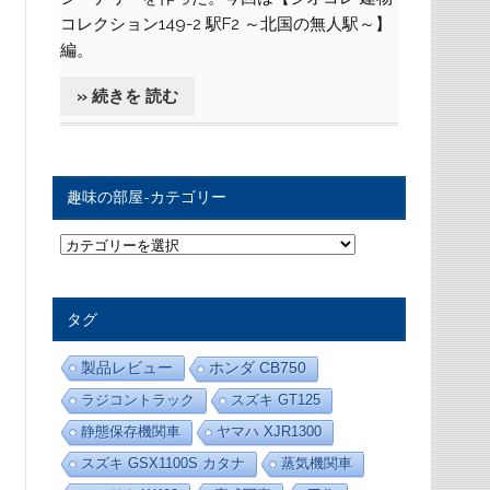
コレクション149-2 駅F2 ～北国の無人駅～】
編。
» 続きを 読む
趣味の部屋-カテゴリー
趣
味
の
部
屋
タグ
-
カ
テ
製品レビュー
ホンダ CB750
ゴ
リ
ラジコントラック
スズキ GT125
ー
静態保存機関車
ヤマハ XJR1300
スズキ GSX1100S カタナ
蒸気機関車