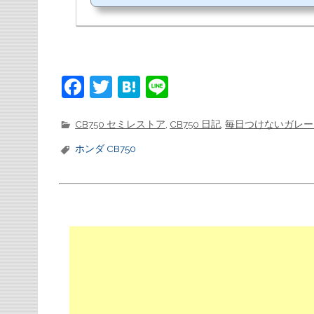
F
T
H
Li
a
w
at
n
c
it
e
e
CB750 セミレストア
,
CB750 日記
,
毎日つけないガレー
e
t
n
ホンダ CB750
b
e
a
o
r
o
k