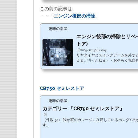
この前の記事は
・・「
エンジン後部の掃除
」
趣味の部屋
エンジン後部の掃除とリペイン
トア)
2005/12/30 Friday
リヤタイヤとスイングアームを外す
える。汚ったねぇ・・おそらく私自
ろうということで、念入りに掃除。
CB750 セミレストア
趣味の部屋
カテゴリー 「CB750 セミレストア」
（件数:34） 我が家のガレージに在籍しているホンダ CB7
す。