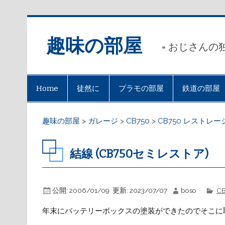
趣味の部屋
= おじさんの
Home
徒然に
プラモの部屋
鉄道の部屋
趣味の部屋
>
ガレージ
>
CB750
>
CB750 レストレ
結線 (CB750セミレストア)
公開:
2006/01/09
更新:
2023/07/07
boso
C
年末にバッテリーボックスの塗装ができたのでそこに