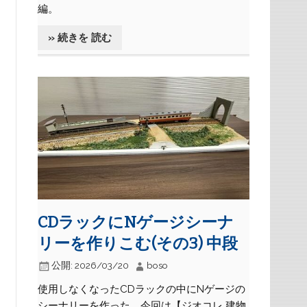
編。
» 続きを 読む
CDラックにNゲージシーナ
リーを作りこむ(その3) 中段
公開:
2026/03/20
boso
使用しなくなったCDラックの中にNゲージの
シーナリーを作った。今回は【ジオコレ 建物