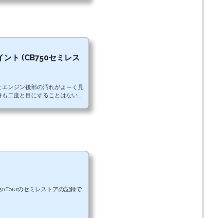
ト (CB750セミレス
とエンジン後部の汚れがよ～く見
身も二度と目にすることはないだ
耐熱シルバーで塗装してみた。
50Fourのセミレストアの記録で