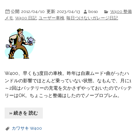
公開:
2012/04/10
更新:
2023/04/13
boso
W400 整備
メモ
,
W400 日記
,
ユーザー車検
,
毎日つけないガレージ日記
W400、早くも3度目の車検。昨年は自粛ムード+曲がったハ
ンドルの影響でほとんど乗っていない状態。なもんで、月に1
～2回はバッテリーの充電を欠かさずやっておいたのでバッテ
リーはOK。ちょこっと整備はしたのでノープロブレム。
» 続きを 読む
カワサキ W400