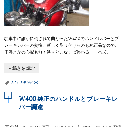
駐車中に誰かに倒されて曲がったW400のハンドルバーとブ
レーキレバーの交換。新しく取り付けるのも純正品なので、
干渉とかの心配も無く淡々とこなせば終わる・・ハズ。
» 続きを 読む
カワサキ W400
W400 純正のハンドルとブレーキレ
バー調達
公開:
2012/03/12
更新:
2023/04/04
boso
W400 整備