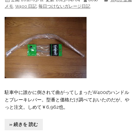
メモ
,
W400 日記
,
毎日つけないガレージ日記
駐車中に誰かに倒されて曲がってしまったW400のハンドル
とブレーキレバー。型番と価格だけ調べておいたのだが、や
っと注文。しめて￥6,962也。
» 続きを 読む