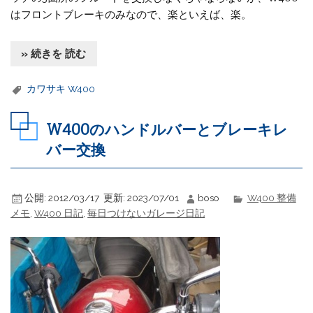
はフロントブレーキのみなので、楽といえば、楽。
» 続きを 読む
カワサキ W400
W400のハンドルバーとブレーキレ
バー交換
公開:
2012/03/17
更新:
2023/07/01
boso
W400 整備
メモ
,
W400 日記
,
毎日つけないガレージ日記