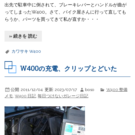
出先で駐車中に倒されて、ブレーキレバーとハンドルが曲が
ってしまったW400。さて、バイク屋さんに行って直しても
らうか、パーツを買ってきて私が直すか・・・
» 続きを 読む
カワサキ W400
W400の充電、クリップとどいた
公開:
2011/12/04
更新:
2023/07/17
boso
W400 整備
メモ
,
W400 日記
,
毎日つけないガレージ日記