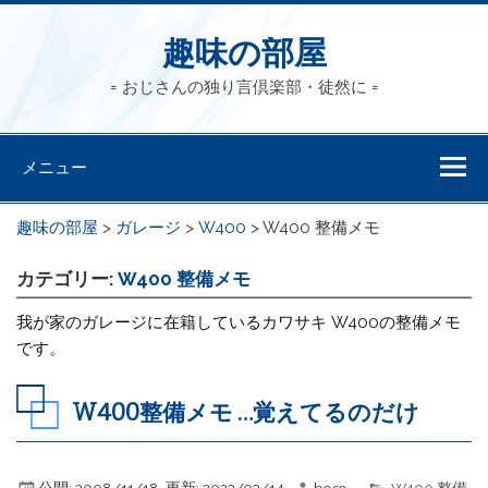
趣味の部屋
= おじさんの独り言倶楽部・徒然に =
メニュー
趣味の部屋
>
ガレージ
>
W400
>
W400 整備メモ
カテゴリー:
W400 整備メモ
我が家のガレージに在籍しているカワサキ W400の整備メモ
です。
W400整備メモ …覚えてるのだけ
公開:
2008/11/18
更新:
2023/03/14
boso
W400 整備