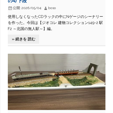
の4) 下段
公開:
2026/05/04
boso
使用しなくなったCDラックの中にNゲージのシーナリー
を作った。今回は【ジオコレ 建物コレクション149-2 駅
F2 ～北国の無人駅～】編。
» 続きを 読む