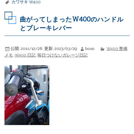
カワサキ W400
曲がってしまったW400のハンドル
とブレーキレバー
公開:
2011/12/28
更新:
2023/03/29
boso
W400 整備
メモ
,
W400 日記
,
毎日つけないガレージ日記