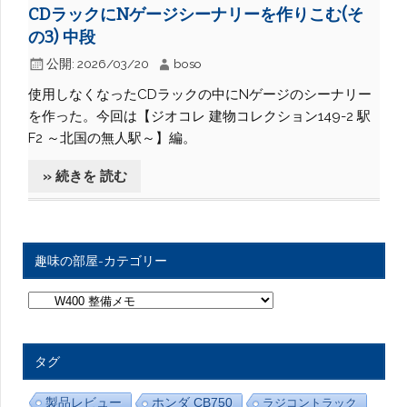
CDラックにNゲージシーナリーを作りこむ(そ
の3) 中段
公開:
2026/03/20
boso
使用しなくなったCDラックの中にNゲージのシーナリー
を作った。今回は【ジオコレ 建物コレクション149-2 駅
F2 ～北国の無人駅～】編。
» 続きを 読む
趣味の部屋-カテゴリー
趣
味
の
部
屋
タグ
-
カ
テ
製品レビュー
ホンダ CB750
ラジコントラック
ゴ