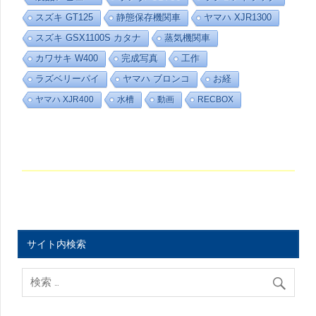
リ
スズキ GT125
静態保存機関車
ヤマハ XJR1300
ー
スズキ GSX1100S カタナ
蒸気機関車
カワサキ W400
完成写真
工作
ラズベリーパイ
ヤマハ ブロンコ
お経
ヤマハ XJR400
水槽
動画
RECBOX
サイト内検索