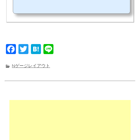
自宅に置くと、・・少し邪魔になる大型サイズ？ではあるが。
F
T
H
Li
a
w
at
n
c
it
e
e
Nゲージレイアウト
e
t
n
b
e
a
o
r
o
k