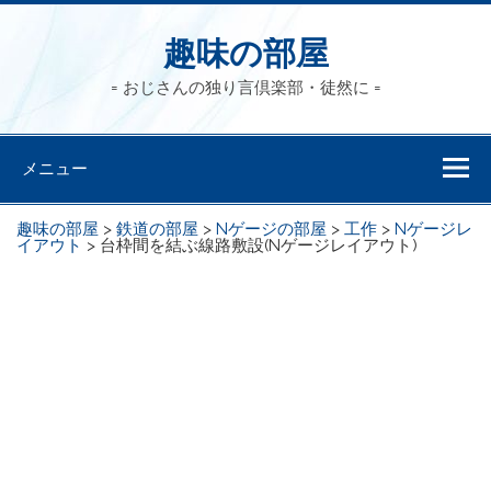
趣味の部屋
= おじさんの独り言倶楽部・徒然に =
メニュー
趣味の部屋
>
鉄道の部屋
>
Nゲージの部屋
>
工作
>
Nゲージレ
イアウト
>
台枠間を結ぶ線路敷設(Nゲージレイアウト)