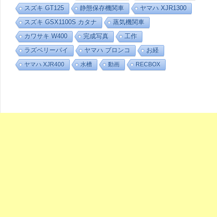
リ
スズキ GT125
静態保存機関車
ヤマハ XJR1300
ー
スズキ GSX1100S カタナ
蒸気機関車
カワサキ W400
完成写真
工作
ラズベリーパイ
ヤマハ ブロンコ
お経
ヤマハ XJR400
水槽
動画
RECBOX