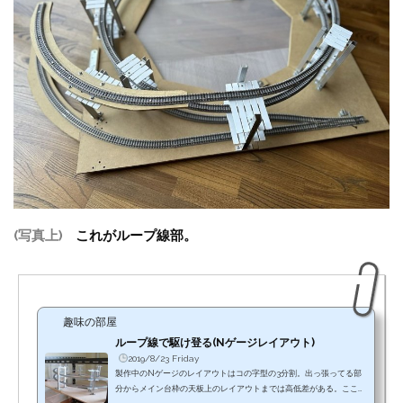
(写真上)
これがループ線部。
趣味の部屋
ループ線で駆け登る(Nゲージレイアウト)
2019/8/23 Friday
製作中のNゲージのレイアウトはコの字型の3分割。出っ張ってる部
分からメイン台枠の天板上のレイアウトまでは高低差がある。ここは