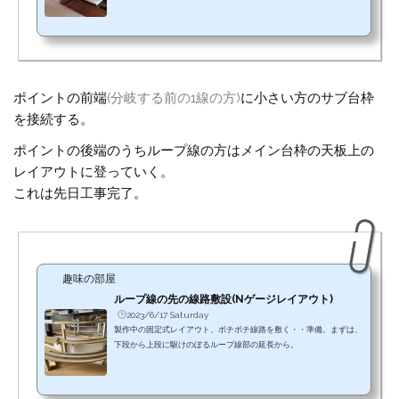
ループ線で駆け登ろう。
ポイントの前端
(分岐する前の1線の方)
に小さい方のサブ台枠
を接続する。
ポイントの後端のうちループ線の方はメイン台枠の天板上の
レイアウトに登っていく。
これは先日工事完了。
趣味の部屋
ループ線の先の線路敷設(Nゲージレイアウト)
2023/6/17 Saturday
製作中の固定式レイアウト、ボチボチ線路を敷く・・準備。まずは、
下段から上段に駆けのぼるループ線部の延長から。