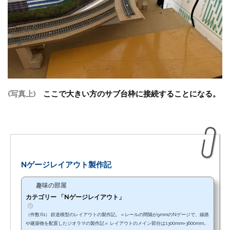
(写真上)
ここで大きい方のサブ台枠に接続することになる。
Nゲージレイアウト製作記
趣味の部屋
カテゴリー 「Nゲージレイアウト」
（件数:61） 鉄道模型のレイアウトの製作記。＝レールの間隔が9mmのNゲージで、線路
や建築物を配置したジオラマの製作記＝ レイアウトのメイン部分は1300mm×3600mm。