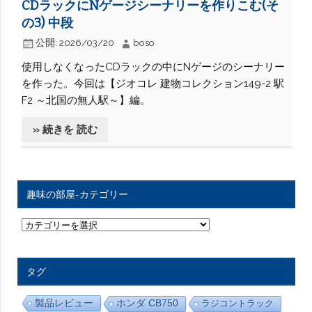
CDラックにNゲージシーナリーを作りこむ(そ
の3) 中段
公開:
2026/03/20
boso
使用しなくなったCDラックの中にNゲージのシーナリー
を作った。今回は【ジオコレ 建物コレクション149-2 駅
F2 ～北国の無人駅～】編。
» 続きを 読む
趣味の部屋-カテゴリー
趣
味
の
部
屋
タグ
-
カ
テ
製品レビュー
ホンダ CB750
ラジコントラック
ゴ