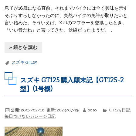
息子が16歳になる直前、それまでバイクには全く興味を示す
そぶりすらしなかったのに、突然バイクの免許が取りたいと
言い始めた。そういえば、XJRのマフラーを交換したとき、
「いい音だね」と言ってきた。伏線だったようだ。．
» 続きを 読む
スズキ GT125
スズキ GT125 購入顛末記【GT125-2
型】(1号機)
公開:
2003/02/18
更新:
2023/07/25
boso
GT125 日記
,
毎日つけないガレージ日記