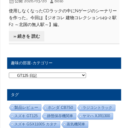
公開:
2026/03/20
boso
使用しなくなったCDラックの中にNゲージのシーナリー
を作った。今回は【ジオコレ 建物コレクション149-2 駅
F2 ～北国の無人駅～】編。
» 続きを 読む
趣味の部屋-カテゴリー
趣
味
の
部
屋
タグ
-
カ
テ
製品レビュー
ホンダ CB750
ラジコントラック
ゴ
リ
スズキ GT125
静態保存機関車
ヤマハ XJR1300
ー
スズキ GSX1100S カタナ
蒸気機関車