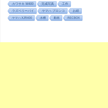
カワサキ W400
完成写真
工作
ラズベリーパイ
ヤマハ ブロンコ
お経
ヤマハ XJR400
水槽
動画
RECBOX