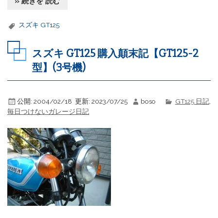
» 続きを 読む
スズキ GT125
スズキ GT125 購入顛末記【GT125-2
型】(3号機)
公開:
2004/02/18
更新:
2023/07/25
boso
GT125 日記
,
毎日つけないガレージ日記