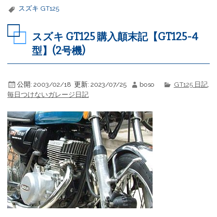
スズキ GT125
スズキ GT125 購入顛末記【GT125-4
型】(2号機)
公開:
2003/02/18
更新:
2023/07/25
boso
GT125 日記
,
毎日つけないガレージ日記