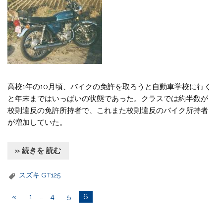
高校1年の10月頃、バイクの免許を取ろうと自動車学校に行く
と年末まではいっぱいの状態であった。クラスでは約半数が
校則違反の免許所持者で、これまた校則違反のバイク所持者
が増加していた。
» 続きを 読む
スズキ GT125
«
1
…
4
5
6