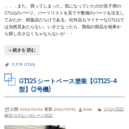
．．．また、買ってしまった。気になっていたのが息子用の
GT125のパーツ。パーツリストを見て十数個のパーツを注文し
てみたが、絶版品だらけである。社外品もマイナーなGT125で
は当然見あたらない。いざとなったら、類似の部品を他車か
ら探し出さなくちゃならないが・・
» 続きを 読む
スズキ GT125
GT125 シートベース塗装【GT125-4
型】(2号機)
公開:
2004/01/04
更新:
2023/07/25
boso
GT125 日記
,
毎日つけないガレージ日記