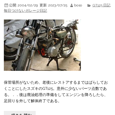
公開:
2004/02/29
更新:
2023/07/25
boso
GT125 日記
,
毎日つけないガレージ日記
保管場所がないため、老後にレストアするまではばらしてお
くことにしたスズキのGT125。意外に少ないパーツ点数であ
る。．．後は廃油処理の準備をしてエンジンを降ろしたら、
足回りを外して解体終了である。