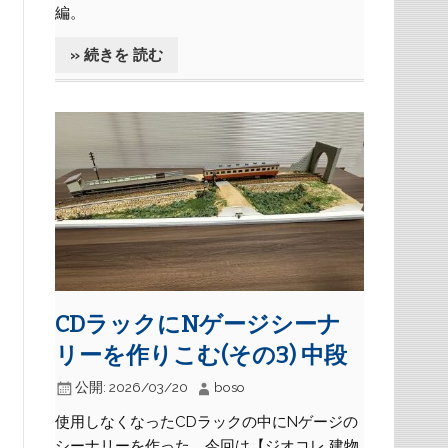
編。
» 続きを 読む
CDラックにNゲージシーナ
リーを作りこむ(その3) 中段
公開:
2026/03/20
boso
使用しなくなったCDラックの中にNゲージの
シーナリーを作った。今回は【ジオコレ 建物