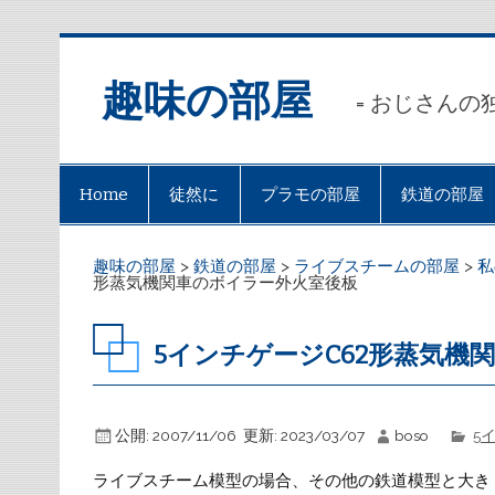
趣味の部屋
= おじさんの
Home
徒然に
プラモの部屋
鉄道の部屋
趣味の部屋
>
鉄道の部屋
>
ライブスチームの部屋
>
私
形蒸気機関車のボイラー外火室後板
5インチゲージC62形蒸気機
公開:
2007/11/06
更新:
2023/03/07
boso
5
ライブスチーム模型の場合、その他の鉄道模型と大き