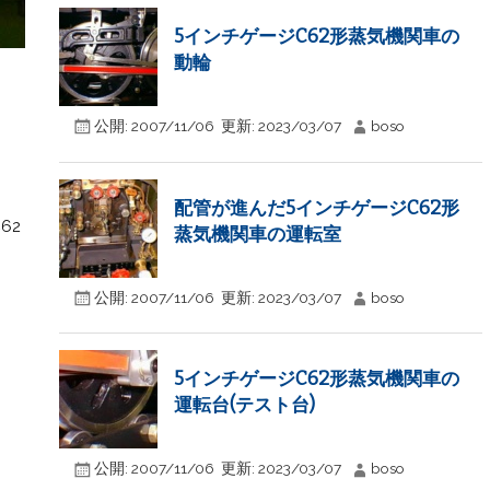
5インチゲージC62形蒸気機関車の
動輪
公開:
2007/11/06
更新:
2023/03/07
boso
配管が進んだ5インチゲージC62形
62
蒸気機関車の運転室
公開:
2007/11/06
更新:
2023/03/07
boso
5インチゲージC62形蒸気機関車の
運転台(テスト台)
公開:
2007/11/06
更新:
2023/03/07
boso