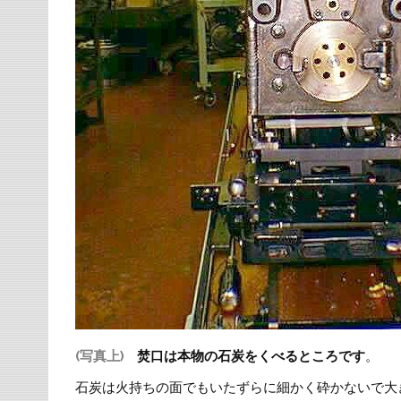
(写真上)
焚口は本物の石炭をくべるところです
。
石炭は火持ちの面でもいたずらに細かく砕かないで大