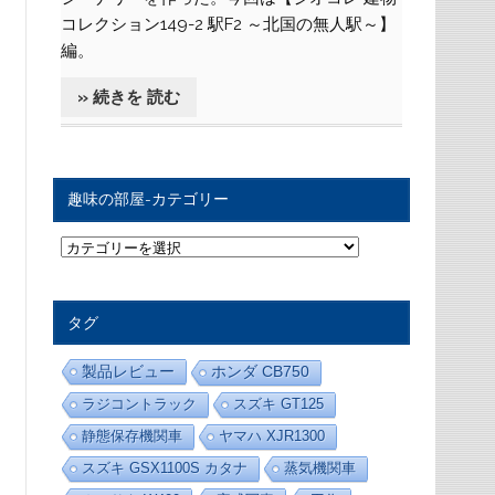
コレクション149-2 駅F2 ～北国の無人駅～】
編。
» 続きを 読む
趣味の部屋-カテゴリー
趣
味
の
部
屋
タグ
-
カ
テ
製品レビュー
ホンダ CB750
ゴ
リ
ラジコントラック
スズキ GT125
ー
静態保存機関車
ヤマハ XJR1300
スズキ GSX1100S カタナ
蒸気機関車