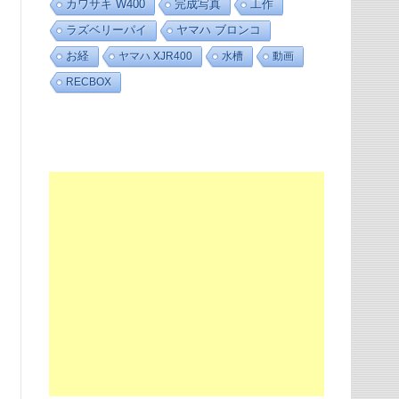
カワサキ W400
完成写真
工作
ラズベリーパイ
ヤマハ ブロンコ
お経
ヤマハ XJR400
水槽
動画
RECBOX