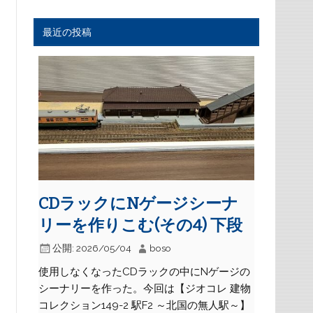
最近の投稿
CDラックにNゲージシーナ
リーを作りこむ(その4) 下段
公開:
2026/05/04
boso
使用しなくなったCDラックの中にNゲージの
シーナリーを作った。今回は【ジオコレ 建物
コレクション149-2 駅F2 ～北国の無人駅～】