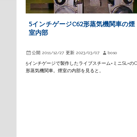
5インチゲージC62形蒸気機関車の煙
室内部
公開:
2011/12/27
更新:
2023/03/07
boso
5インチゲージで製作したライブスチーム=ミニSL=のC
形蒸気機関車。煙室の内部を見ると。