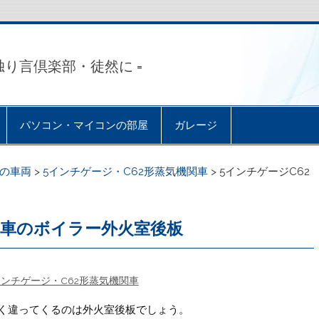
独り言倶楽部・徒然に =
パソコン・マイコンの部屋
ガレージ
の車両
>
5インチゲージ・C62形蒸気機関車
>
5インチゲージC62
関車のボイラー外火室後板
インチゲージ・C62形蒸気機関車
く違ってくるのは外火室後板でしょう。