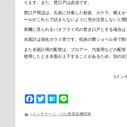
ります。また、焚口戸は必須です。
焚口戸周辺は、石炭に付着した粉炭、カケラ、燃えか
ールがこれらで詰まらないように充分注意しないと開
実機に見られるバタフライ式の焚き口戸とする場合は
水面計は強化ガラス管です。投炭の際ショベル等で割
また水面計用の配管は、ブロアー、汽笛用などの配管
使用したとき水面が上下することがあるため、別の位
5イン
F
T
H
Li
a
w
at
n
c
it
e
e
5インチゲージ・C62形蒸気機関車
e
t
n