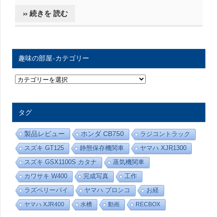
» 続きを 読む
趣味の部屋-カテゴリー
趣
味
の
部
屋
タグ
-
カ
テ
製品レビュー
ホンダ CB750
ラジコントラック
ゴ
リ
スズキ GT125
静態保存機関車
ヤマハ XJR1300
ー
スズキ GSX1100S カタナ
蒸気機関車
カワサキ W400
完成写真
工作
ラズベリーパイ
ヤマハ ブロンコ
お経
ヤマハ XJR400
水槽
動画
RECBOX