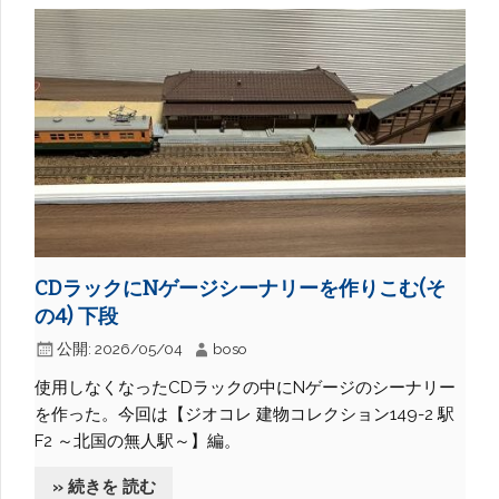
CDラックにNゲージシーナリーを作りこむ(そ
の4) 下段
公開:
2026/05/04
boso
使用しなくなったCDラックの中にNゲージのシーナリー
を作った。今回は【ジオコレ 建物コレクション149-2 駅
F2 ～北国の無人駅～】編。
» 続きを 読む