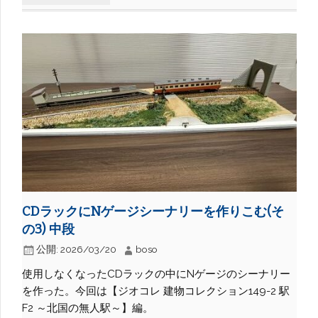
CDラックにNゲージシーナリーを作りこむ(そ
の3) 中段
公開:
2026/03/20
boso
使用しなくなったCDラックの中にNゲージのシーナリー
を作った。今回は【ジオコレ 建物コレクション149-2 駅
F2 ～北国の無人駅～】編。