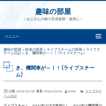
趣味の部屋
= おじさんの独り言倶楽部・徒然に =
メニュー
趣味の部屋
>
鉄道の部屋
>
ライブスチームの部屋
>
ライブス
チーム日記
>
き、機関車が～！！ (ライブスチーム)
き、機関車が～！！ (ライブスチー
ム)
公開:
2003/10/16
更新:
2023/03/14
boso
ライブスチ
ーム日記
ライブスチーム、2000年はほぼ進捗なし、2001年は機関庫の