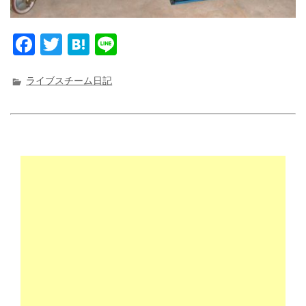
F
T
H
Li
a
w
at
n
c
it
e
e
ライブスチーム日記
e
t
n
b
e
a
o
r
o
k