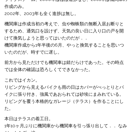
作成のみ。
2002年、2003年も全く進捗は無し。
機関庫は作成当初の考えで、虫や蜘蛛類の無断入居お断りと
するため、通気口を設けず、天気の良い日に入り口の戸を開
けて換気しようと思ってはいたのだが．．
機関庫作成から1年半後の6月、やっと換気することを思いつ
いたのだが、時すでに遅し。
前方から見ただけでも機関車は錆だらけであった。その時点
では全体の確認は恐ろしくてできなかった。
これではイカン。
リビングから見えるバイクも雨の日はカバーがべっとりとバ
イクに張り付き、強風であおられては砂埃にまみれている。
リビングを覆う本格的なガレージ（テラス）を作ることにし
た。
本日はテラスの着工日。
1年10ヶ月ぶりに機関庫から機関車を引っ張り出して．． なみ