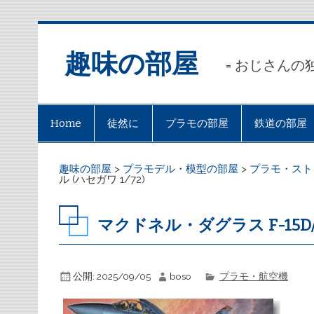
趣味の部屋
= おじさんの
Home
徒然に
プラモの部屋
鉄道の部屋
趣味の部屋
>
プラモデル・模型の部屋
>
プラモ・スト
ル (ハセガワ 1/72)
マクドネル・ダグラス F-15D/D
公開:
2025/09/05
boso
プラモ・航空機