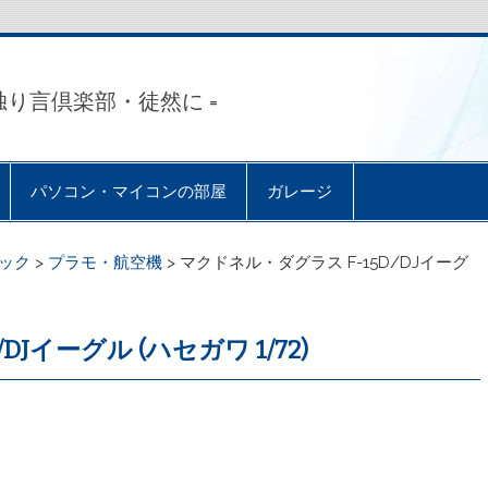
独り言倶楽部・徒然に =
パソコン・マイコンの部屋
ガレージ
ック
>
プラモ・航空機
>
マクドネル・ダグラス F-15D/DJイーグ
Jイーグル (ハセガワ 1/72)