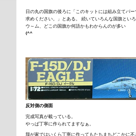
日の丸の国旗の後ろに「このキットには組み立てパー
求めください。」とある。 続いていろんな国旗とい
ウ～ム、どこの国旗か何語かもわからんのが多い
(^^ゞ
反対側の側面
完成写真が載っている。
やっぱ丁寧に作られてますなぁ。
我が家ではいくら丁寧に作ってもたちまちどこかに不