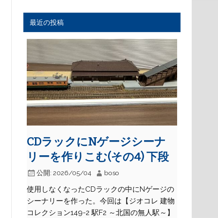
最近の投稿
CDラックにNゲージシーナ
リーを作りこむ(その4) 下段
公開:
2026/05/04
boso
使用しなくなったCDラックの中にNゲージの
シーナリーを作った。今回は【ジオコレ 建物
コレクション149-2 駅F2 ～北国の無人駅～】