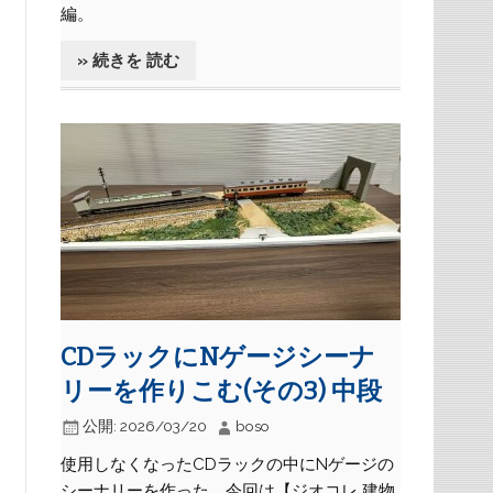
編。
» 続きを 読む
CDラックにNゲージシーナ
リーを作りこむ(その3) 中段
公開:
2026/03/20
boso
使用しなくなったCDラックの中にNゲージの
シーナリーを作った。今回は【ジオコレ 建物