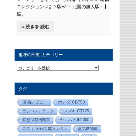
コレクション149-2 駅F2 ～北国の無人駅～】
編。
» 続きを 読む
趣味の部屋-カテゴリー
趣
味
の
部
屋
タグ
-
カ
テ
製品レビュー
ホンダ CB750
ゴ
リ
ラジコントラック
スズキ GT125
ー
静態保存機関車
ヤマハ XJR1300
スズキ GSX1100S カタナ
蒸気機関車