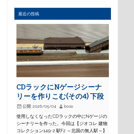
最近の投稿
CDラックにNゲージシーナ
リーを作りこむ(その4) 下段
公開:
2026/05/04
boso
使用しなくなったCDラックの中にNゲージの
シーナリーを作った。今回は【ジオコレ 建物
コレクション149-2 駅F2 ～北国の無人駅～】