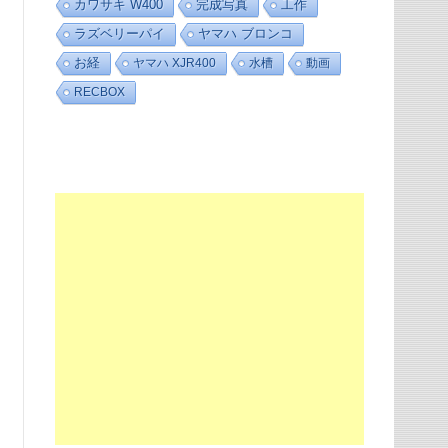
カワサキ W400
完成写真
工作
ラズベリーパイ
ヤマハ ブロンコ
お経
ヤマハ XJR400
水槽
動画
RECBOX