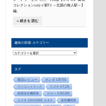
コレクション149-2 駅F2 ～北国の無人駅～】
編。
» 続きを 読む
趣味の部屋-カテゴリー
趣
味
の
部
屋
タグ
-
カ
テ
製品レビュー
ホンダ CB750
ゴ
リ
ラジコントラック
スズキ GT125
ー
静態保存機関車
ヤマハ XJR1300
スズキ GSX1100S カタナ
蒸気機関車