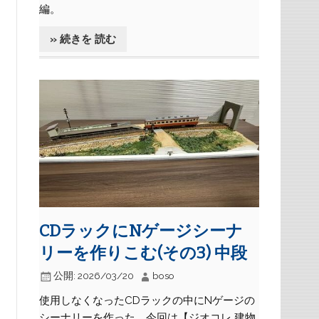
編。
» 続きを 読む
CDラックにNゲージシーナ
リーを作りこむ(その3) 中段
公開:
2026/03/20
boso
使用しなくなったCDラックの中にNゲージの
シーナリーを作った。今回は【ジオコレ 建物