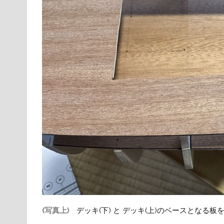
(写真上)
デッキ(下) と デッキ(上)のベースとなる