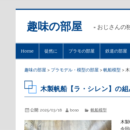
趣味の部屋
= おじさんの
Home
徒然に
プラモの部屋
鉄道の部屋
趣味の部屋
>
プラモデル・模型の部屋
>
帆船模型
>
木
木製帆船【ラ・シレン】の組み立
公開:
2025/03/18
boso
帆船模型
木製
今回