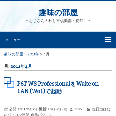
趣味の部屋
= おじさんの独り言倶楽部・徒然に =
メニュー
趣味の部屋
>
2011年
>
4月
月:
2011年4月
P6T WS ProfessionalをWake on
LAN (WoL)で起動
公開:
2011/04/05
更新:
2023/03/13
boso
毎日つけな
いパソコン日記
,
自作パソコン