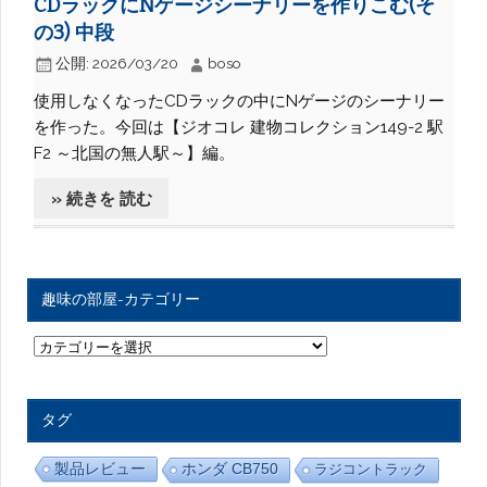
CDラックにNゲージシーナリーを作りこむ(そ
の3) 中段
公開:
2026/03/20
boso
使用しなくなったCDラックの中にNゲージのシーナリー
を作った。今回は【ジオコレ 建物コレクション149-2 駅
F2 ～北国の無人駅～】編。
» 続きを 読む
趣味の部屋-カテゴリー
趣
味
の
部
屋
タグ
-
カ
テ
製品レビュー
ホンダ CB750
ラジコントラック
ゴ