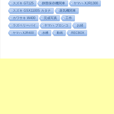
リ
スズキ GT125
静態保存機関車
ヤマハ XJR1300
ー
スズキ GSX1100S カタナ
蒸気機関車
カワサキ W400
完成写真
工作
ラズベリーパイ
ヤマハ ブロンコ
お経
ヤマハ XJR400
水槽
動画
RECBOX