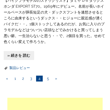
【バイクプラモデルのストックリスト】タミヤ 1/6 ダックス
ホンダ EXPORT ST70。1969年にデビュー。名前が長いホイ
ールベースが胴長短足の犬・ダックスフントを連想させると
ころに由来するというダックス・・ヒジョーに親近感が湧く
バイクだ・・。1個ストックしてあるのだが、お気に入りのプ
ラモデルなどはついつい店頭などでみかけると買ってしまう
悪い癖。一生治らないと思う・・で、2個目を買った。せめて
色くらい変えて作ろうか。
» 続きを 読む
製品レビュー
«
1
2
3
4
5
»