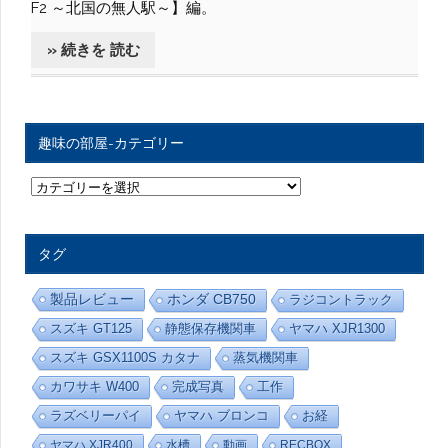
F2 ～北国の無人駅～】編。
» 続きを 読む
趣味の部屋-カテゴリー
趣
味
の
部
屋
タグ
-
カ
テ
製品レビュー
ホンダ CB750
ラジコントラック
ゴ
リ
スズキ GT125
静態保存機関車
ヤマハ XJR1300
ー
スズキ GSX1100S カタナ
蒸気機関車
カワサキ W400
完成写真
工作
ラズベリーパイ
ヤマハ ブロンコ
お経
ヤマハ XJR400
水槽
動画
RECBOX