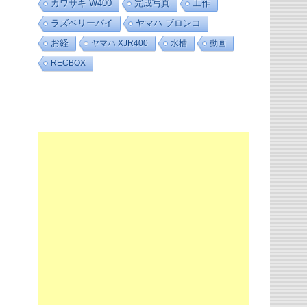
カワサキ W400
完成写真
工作
ラズベリーパイ
ヤマハ ブロンコ
お経
ヤマハ XJR400
水槽
動画
RECBOX