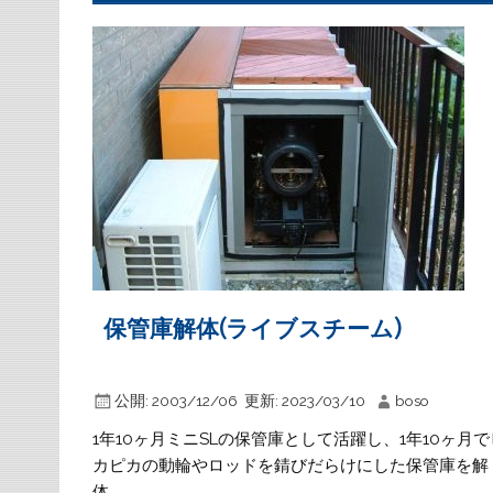
保管庫解体(ライブスチーム)
公開:
2003/12/06
更新:
2023/03/10
boso
1年10ヶ月ミニSLの保管庫として活躍し、1年10ヶ月で
カピカの動輪やロッドを錆びだらけにした保管庫を解
体。