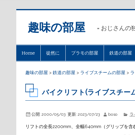
趣味の部屋
= おじさんの
Home
徒然に
プラモの部屋
鉄道の部屋
趣味の部屋
>
鉄道の部屋
>
ライブスチームの部屋
>
ラ
バイクリフト(ライブスチーム)
公開:
2000/05/03
更新:
2023/07/23
boso
ラ
リフトの全長2200mm、全幅640mm（グリップを含む