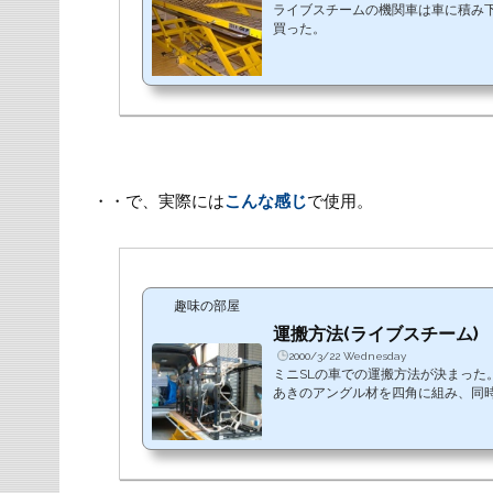
ライブスチームの機関車は車に積み
買った。
・・で、実際には
こんな感じ
で使用。
趣味の部屋
運搬方法(ライブスチーム)
2000/3/22 Wednesday
ミニSLの車での運搬方法が決まった
あきのアングル材を四角に組み、同
を配置した。