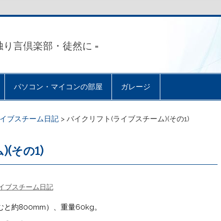
独り言倶楽部・徒然に =
パソコン・マイコンの部屋
ガレージ
イブスチーム日記
>
バイクリフト(ライブスチーム)(その1)
(その1)
イブスチーム日記
と約800mm）、重量60kg。