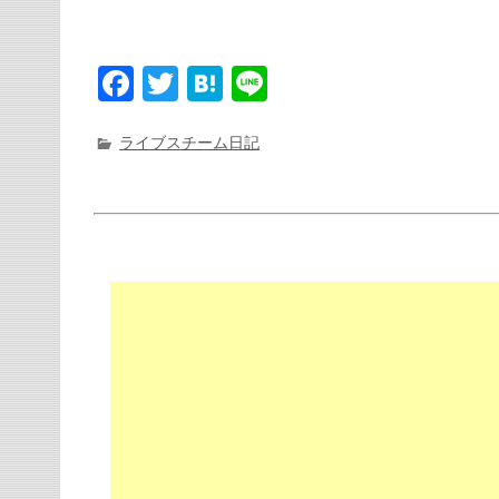
F
T
H
Li
a
w
at
n
c
it
e
e
ライブスチーム日記
e
t
n
b
e
a
o
r
o
k