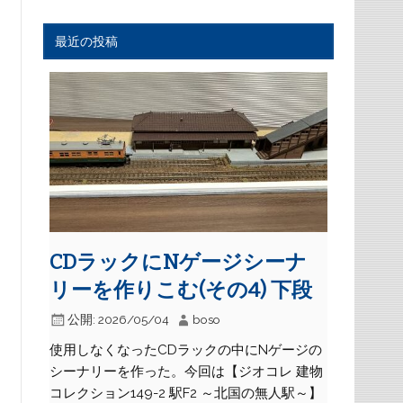
最近の投稿
CDラックにNゲージシーナ
リーを作りこむ(その4) 下段
公開:
2026/05/04
boso
使用しなくなったCDラックの中にNゲージの
シーナリーを作った。今回は【ジオコレ 建物
コレクション149-2 駅F2 ～北国の無人駅～】