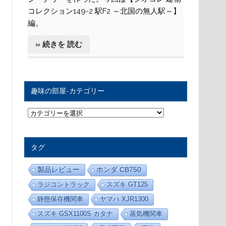
コレクション149-2 駅F2 ～北国の無人駅～】
編。
» 続きを 読む
趣味の部屋-カテゴリー
趣
味
の
部
屋
タグ
-
カ
テ
製品レビュー
ホンダ CB750
ゴ
リ
ラジコントラック
スズキ GT125
ー
静態保存機関車
ヤマハ XJR1300
スズキ GSX1100S カタナ
蒸気機関車