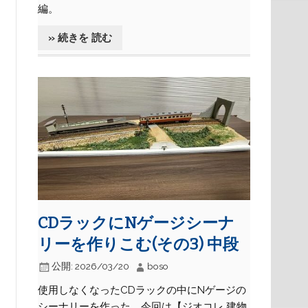
編。
» 続きを 読む
CDラックにNゲージシーナ
リーを作りこむ(その3) 中段
公開:
2026/03/20
boso
使用しなくなったCDラックの中にNゲージの
シーナリーを作った。今回は【ジオコレ 建物