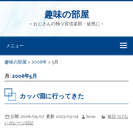
趣味の部屋
= おじさんの独り言倶楽部・徒然に =
メニュー
趣味の部屋
>
2008年
>
5月
月:
2008年5月
カッパ淵に行ってきた
公開:
2008/05/07
更新:
2023/03/14
boso
毎日つけな
いガレージ日記