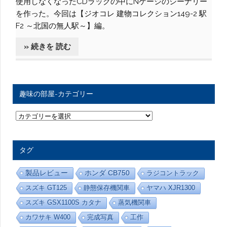
使用しなくなったCDラックの中にNゲージのシーナリー
を作った。今回は【ジオコレ 建物コレクション149-2 駅
F2 ～北国の無人駅～】編。
» 続きを 読む
趣味の部屋-カテゴリー
趣
味
の
部
屋
タグ
-
カ
テ
製品レビュー
ホンダ CB750
ラジコントラック
ゴ
リ
スズキ GT125
静態保存機関車
ヤマハ XJR1300
ー
スズキ GSX1100S カタナ
蒸気機関車
カワサキ W400
完成写真
工作