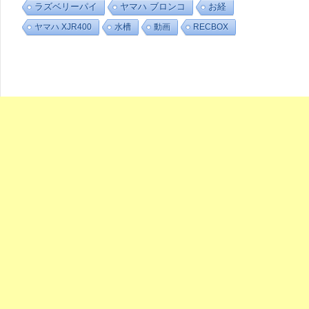
ラズベリーパイ
ヤマハ ブロンコ
お経
ヤマハ XJR400
水槽
動画
RECBOX