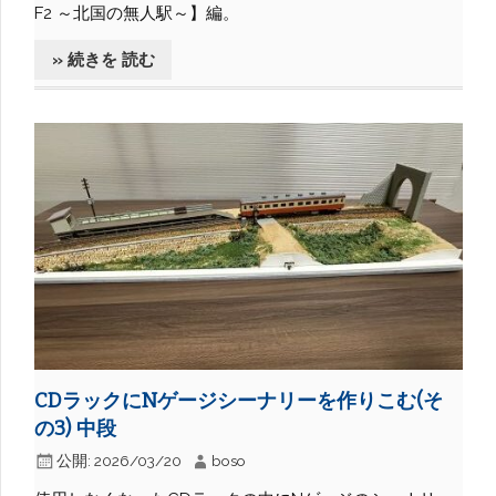
F2 ～北国の無人駅～】編。
» 続きを 読む
CDラックにNゲージシーナリーを作りこむ(そ
の3) 中段
公開:
2026/03/20
boso