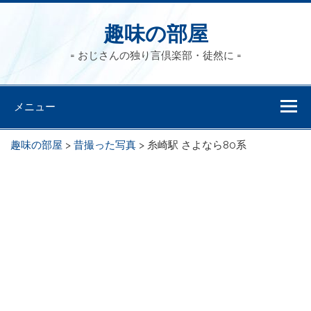
趣味の部屋
= おじさんの独り言倶楽部・徒然に =
メニュー
趣味の部屋
>
昔撮った写真
>
糸崎駅 さよなら80系