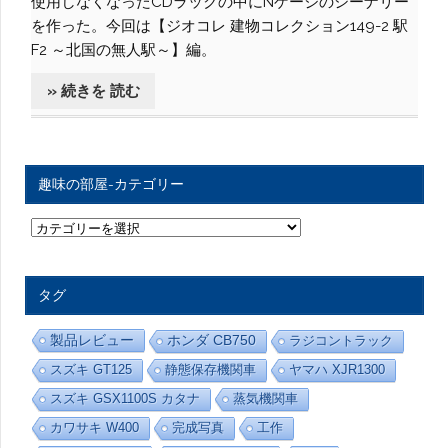
使用しなくなったCDラックの中にNゲージのシーナリー
を作った。今回は【ジオコレ 建物コレクション149-2 駅
F2 ～北国の無人駅～】編。
» 続きを 読む
趣味の部屋-カテゴリー
趣
味
の
部
屋
タグ
-
カ
テ
製品レビュー
ホンダ CB750
ラジコントラック
ゴ
リ
スズキ GT125
静態保存機関車
ヤマハ XJR1300
ー
スズキ GSX1100S カタナ
蒸気機関車
カワサキ W400
完成写真
工作