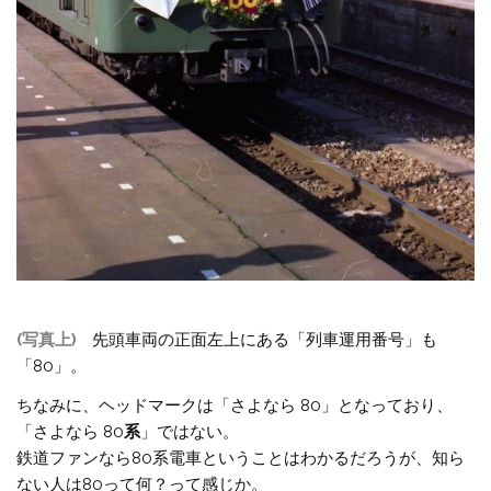
(写真上)
先頭車両の正面左上にある「列車運用番号」も
「80」。
ちなみに、ヘッドマークは「さよなら 80」となっており、
「さよなら 80
系
」ではない。
鉄道ファンなら80系電車ということはわかるだろうが、知ら
ない人は80って何？って感じか。