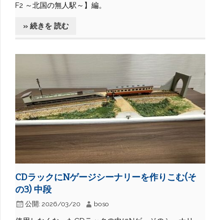
F2 ～北国の無人駅～】編。
» 続きを 読む
CDラックにNゲージシーナリーを作りこむ(そ
の3) 中段
公開:
2026/03/20
boso