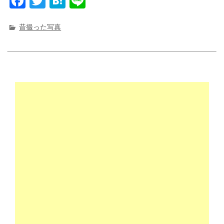
F
T
H
Li
a
w
at
n
c
it
e
e
昔撮った写真
e
t
n
b
e
a
o
r
o
k