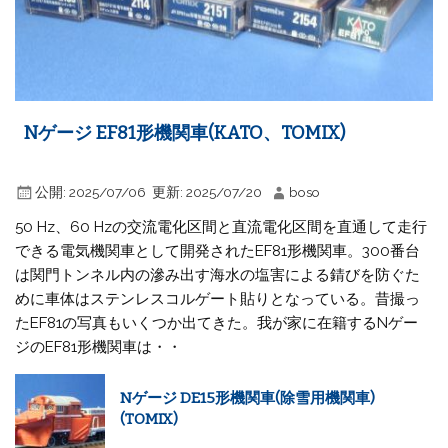
Nゲージ EF81形機関車(KATO、TOMIX)
公開:
2025/07/06
更新:
2025/07/20
boso
50 Hz、60 Hzの交流電化区間と直流電化区間を直通して走行
できる電気機関車として開発されたEF81形機関車。300番台
は関門トンネル内の滲み出す海水の塩害による錆びを防ぐた
めに車体はステンレスコルゲート貼りとなっている。昔撮っ
たEF81の写真もいくつか出てきた。我が家に在籍するNゲー
ジのEF81形機関車は・・
Nゲージ DE15形機関車(除雪用機関車)
(TOMIX)