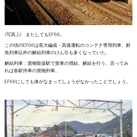
(写真上)
またしてもEF66。
この頃のEF66は長大編成・高速運転のコンテナ専用列車、鮮
魚列車以外の解結列車のけん引も多くなっていた。
解結列車：貨物取扱駅で貨車の増結、解結を行う、言ってみ
れば各駅停車の貨物列車。
EF66にしても体がなまってしょうがなかったことでしょう。