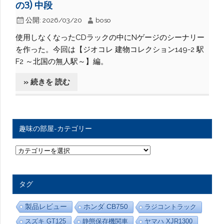
の3) 中段
公開:
2026/03/20
boso
使用しなくなったCDラックの中にNゲージのシーナリー
を作った。今回は【ジオコレ 建物コレクション149-2 駅
F2 ～北国の無人駅～】編。
» 続きを 読む
趣味の部屋-カテゴリー
趣
味
の
部
屋
タグ
-
カ
テ
製品レビュー
ホンダ CB750
ラジコントラック
ゴ
リ
スズキ GT125
静態保存機関車
ヤマハ XJR1300
ー