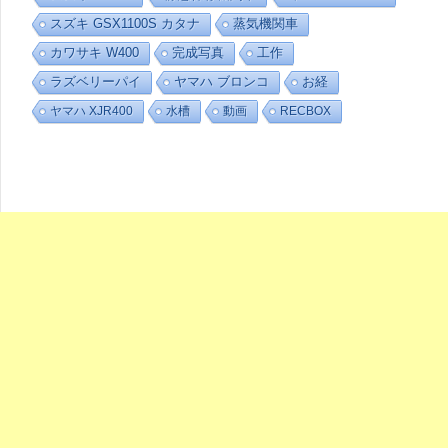
スズキ GSX1100S カタナ
蒸気機関車
カワサキ W400
完成写真
工作
ラズベリーパイ
ヤマハ ブロンコ
お経
ヤマハ XJR400
水槽
動画
RECBOX