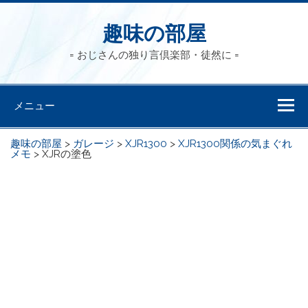
趣味の部屋
= おじさんの独り言倶楽部・徒然に =
メニュー
趣味の部屋
>
ガレージ
>
XJR1300
>
XJR1300関係の気まぐれ
メモ
>
XJRの塗色