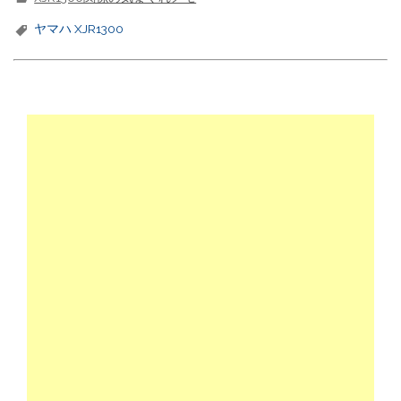
c
it
e
e
e
t
n
ヤマハ XJR1300
b
e
a
o
r
o
k