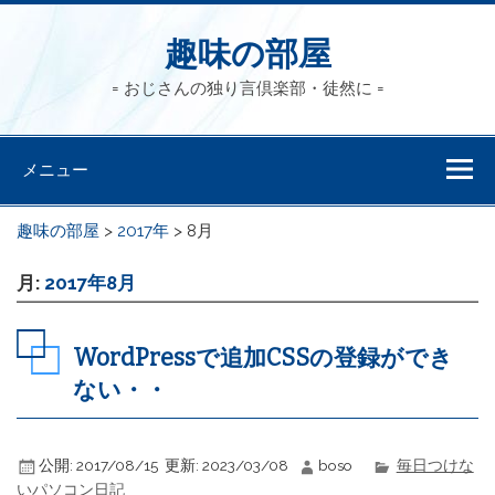
趣味の部屋
= おじさんの独り言倶楽部・徒然に =
メニュー
趣味の部屋
>
2017年
>
8月
月:
2017年8月
WordPressで追加CSSの登録ができ
ない・・
公開:
2017/08/15
更新:
2023/03/08
boso
毎日つけな
いパソコン日記