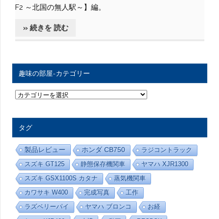
F2 ～北国の無人駅～】編。
» 続きを 読む
趣味の部屋-カテゴリー
趣
味
の
部
屋
タグ
-
カ
テ
製品レビュー
ホンダ CB750
ラジコントラック
ゴ
リ
スズキ GT125
静態保存機関車
ヤマハ XJR1300
ー
スズキ GSX1100S カタナ
蒸気機関車
カワサキ W400
完成写真
工作
ラズベリーパイ
ヤマハ ブロンコ
お経