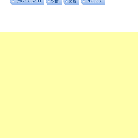
ヤマハ XJR400
水槽
動画
RECBOX