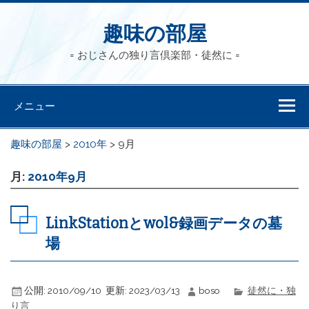
趣味の部屋
= おじさんの独り言倶楽部・徒然に =
メニュー
趣味の部屋
>
2010年
>
9月
月:
2010年9月
LinkStationとwol&録画データの墓
場
公開:
2010/09/10
更新:
2023/03/13
boso
徒然に・独
り言