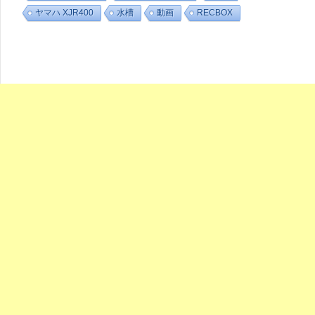
ヤマハ XJR400
水槽
動画
RECBOX