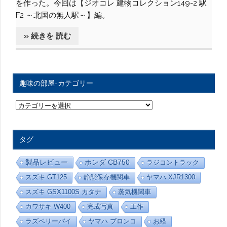
を作った。今回は【ジオコレ 建物コレクション149-2 駅
F2 ～北国の無人駅～】編。
» 続きを 読む
趣味の部屋-カテゴリー
趣
味
の
部
屋
タグ
-
カ
テ
製品レビュー
ホンダ CB750
ラジコントラック
ゴ
リ
スズキ GT125
静態保存機関車
ヤマハ XJR1300
ー
スズキ GSX1100S カタナ
蒸気機関車
カワサキ W400
完成写真
工作
ラズベリーパイ
ヤマハ ブロンコ
お経