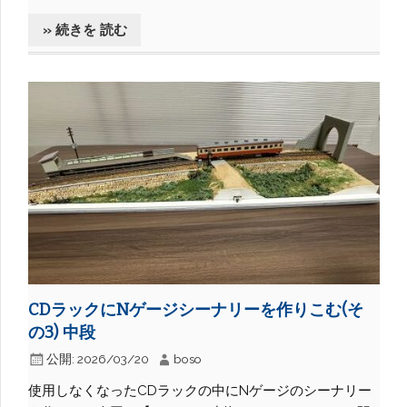
» 続きを 読む
CDラックにNゲージシーナリーを作りこむ(そ
の3) 中段
公開:
2026/03/20
boso
使用しなくなったCDラックの中にNゲージのシーナリー