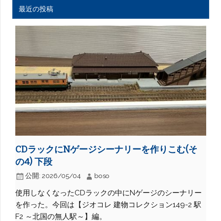
最近の投稿
CDラックにNゲージシーナリーを作りこむ(そ
の4) 下段
公開:
2026/05/04
boso
使用しなくなったCDラックの中にNゲージのシーナリー
を作った。今回は【ジオコレ 建物コレクション149-2 駅
F2 ～北国の無人駅～】編。